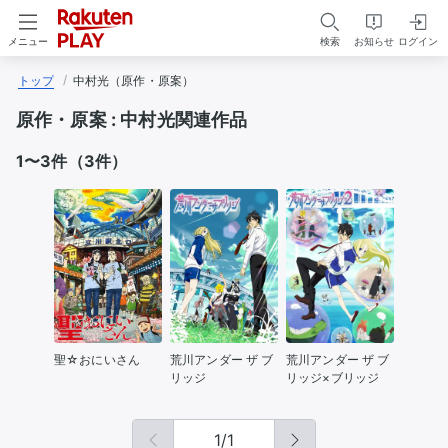
検索
お知らせ
ログイン
メニュー
トップ
中村光（原作・原案）
原作・原案 :
中村光関連作品
1〜3件（3件）
聖☆おにいさん
荒川アンダー ザ ブ
荒川アンダー ザ ブ
リッジ
リッジ×ブリッジ
1
/
1