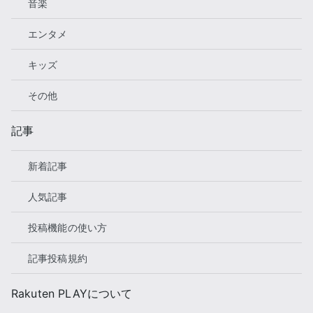
音楽
エンタメ
キッズ
その他
記事
新着記事
人気記事
投稿機能の使い方
記事投稿規約
Rakuten PLAYについて