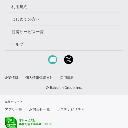
利用規約
はじめての方へ
提携サービス一覧
ヘルプ
企業情報
個人情報保護方針
採用情報
© Rakuten Group, Inc.
楽天グループ
アプリ一覧
お問合せ一覧
サステナビリティ