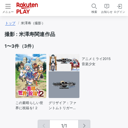
検索
お知らせ
ログイン
メニュー
トップ
米澤寿（撮影）
撮影 :
米澤寿関連作品
1〜3件（3件）
アニメミライ2015
音楽少女
この素晴らしい世
グリザイア：ファ
界に祝福を! ２
ントムトリガー
THE ANIMATION
スターゲイザー
1
/
1