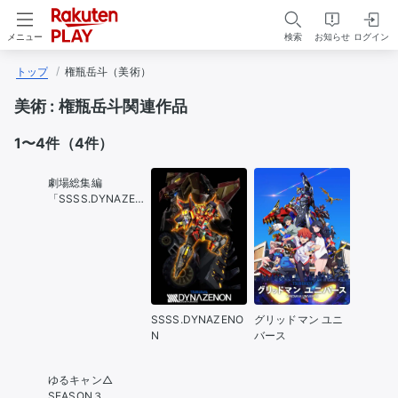
検索
お知らせ
ログイン
メニュー
トップ
権瓶岳斗（美術）
美術 :
権瓶岳斗関連作品
1〜4件（4件）
劇場総集編
「SSSS.DYNAZEN
ON」
SSSS.DYNAZENO
グリッドマン ユニ
N
バース
ゆるキャン△
SEASON３