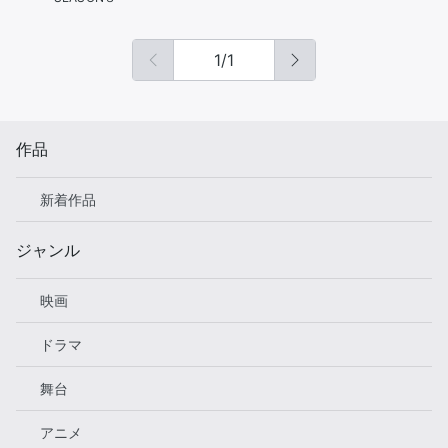
1
/
1
作品
新着作品
ジャンル
映画
ドラマ
舞台
アニメ