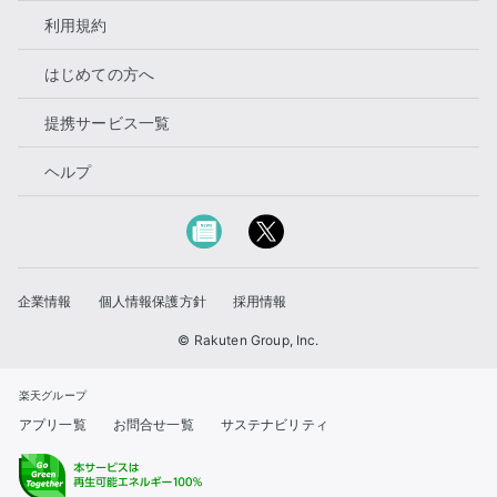
利用規約
はじめての方へ
提携サービス一覧
ヘルプ
企業情報
個人情報保護方針
採用情報
© Rakuten Group, Inc.
楽天グループ
アプリ一覧
お問合せ一覧
サステナビリティ