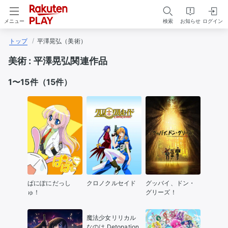
検索
お知らせ
ログイン
メニュー
トップ
平澤晃弘（美術）
美術 :
平澤晃弘関連作品
1〜15件（15件）
ぱにぽにだっし
クロノクルセイド
グッバイ、ドン・
ゅ！
グリーズ！
魔法少女リリカル
なのは Detonation