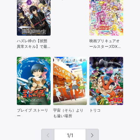
Wonderful Wonder
World
ハズレ枠の【状態
映画プリキュアオ
異常スキル】で最
ールスターズDX3
強になった俺がす
未来に届け！世界
べてを蹂躙するま
をつなぐ☆虹の花
で
ブレイブ ストーリ
宇宙（そら）より
トリコ
ー
も遠い場所
1
/
1