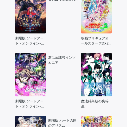
劇場版 ソードアー
映画プリキュアオ
ト・オンライン-プ
ールスターズDX2
ログレッシブ- 冥き
希望の光☆レイン
夕闇のスケルツォ
ボージュエルを守
君は放課後インソ
れ
ムニア
劇場版 ソードアー
魔法科高校の劣等
ト・オンライン-プ
生
ログレッシブ- 星な
き夜のアリア
劇場版 ハートの国
のアリス