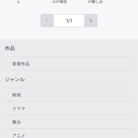
ム
ルの場合
の愉しみ
1
/
1
作品
新着作品
ジャンル
映画
ドラマ
舞台
アニメ