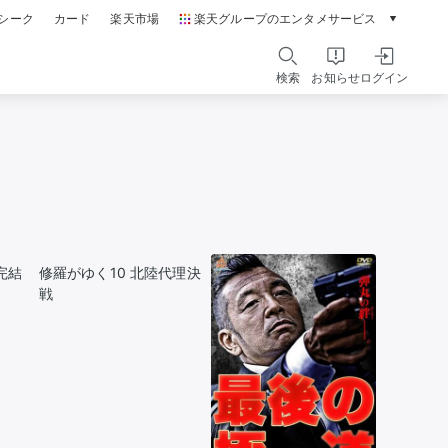
シーク
カード
楽天市場
楽天グループのエンタメサービス
動画配信ガイド
Rakuten PLAY
検索
お知らせ
ログイン
本/ゲーム/CD/DVD
楽天ブックス
電子書籍
楽天Kobo
雑誌読み放題
楽天マガジン
音楽配信
楽天ミュージック
完結
修羅がゆく10 北陸代理決
動画配信
戦
楽天TV
無料テレビ
Rチャンネル
チケット
楽天チケット
エンタメニュース