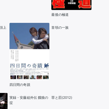
推し楽
最後の極道
屋頂上
首領の一族
四日間の奇蹟
実録・安藤組外伝 餓狼の
罪と罰(2012)
掟