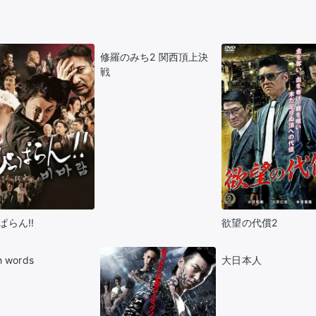
修羅のみち2 関西頂上決
戦
ぱらん!!
欲望の代償2
h words
大日本人