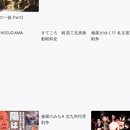
一族 Part2
IKISUDAMA
すてごろ 梶原三兄弟激
修羅がゆく11 名古
動昭和史
戦争
修羅のみち4 北九州代理
戦争