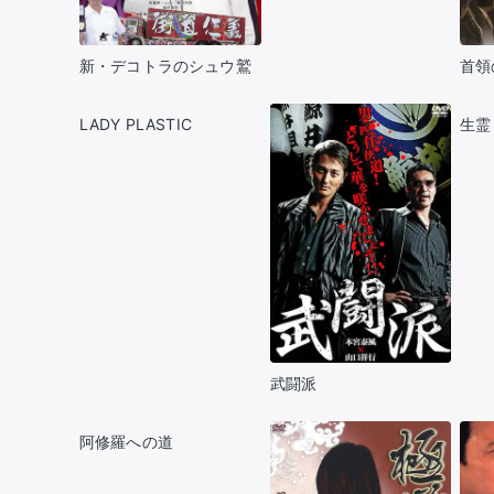
新・デコトラのシュウ鷲
首領の
LADY PLASTIC
生霊 
武闘派
阿修羅への道