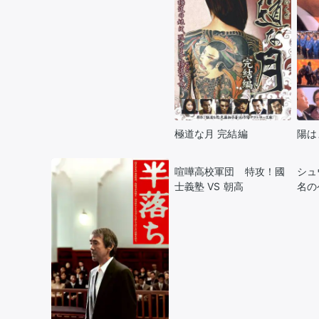
極道な月 完結編
陽は
喧嘩高校軍団 特攻！國
シュ
士義塾 VS 朝高
名の