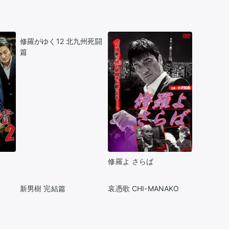
修羅がゆく12 北九州死闘
篇
修羅よ さらば
新男樹 完結篇
哀憑歌 CHI-MANAKO