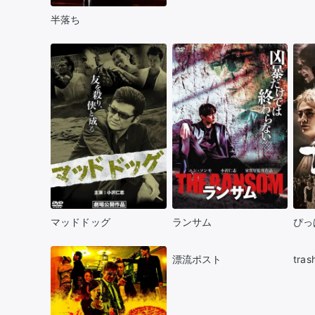
半落ち
マッドドッグ
ランサム
ぴっ
漂流ポスト
tras