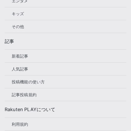
エンタメ
キッズ
その他
記事
新着記事
人気記事
投稿機能の使い方
記事投稿規約
Rakuten PLAYについて
利用規約