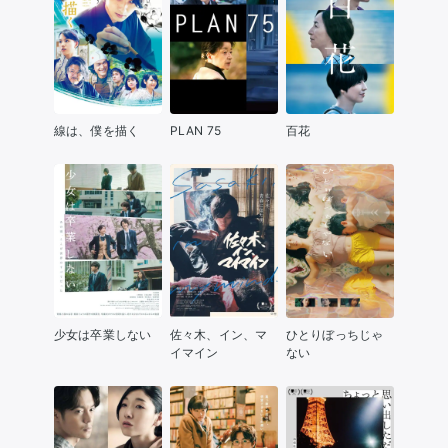
線は、僕を描く
PLAN 75
百花
少女は卒業しない
佐々木、イン、マ
ひとりぼっちじゃ
イマイン
ない