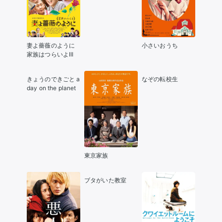
妻よ薔薇のように
小さいおうち
家族はつらいよIII
きょうのできごと a
なぞの転校生
day on the planet
東京家族
ブタがいた教室