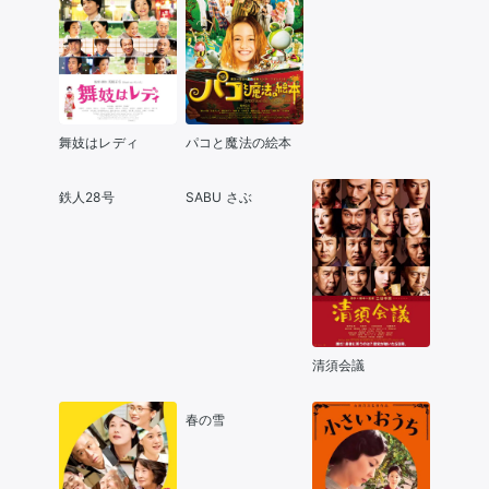
舞妓はレディ
パコと魔法の絵本
鉄人28号
SABU さぶ
清須会議
春の雪