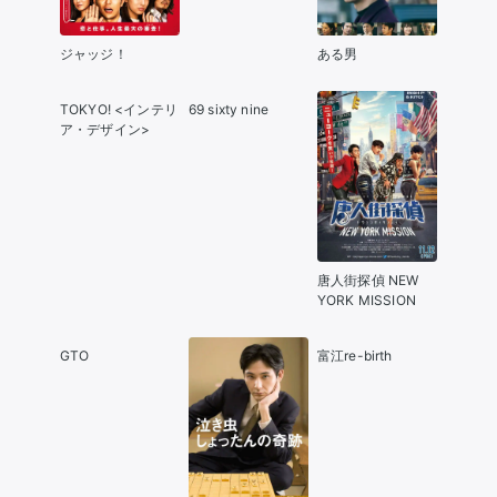
ジャッジ！
ある男
TOKYO! <インテリ
69 sixty nine
ア・デザイン>
唐人街探偵 NEW
YORK MISSION
GTO
富江re-birth