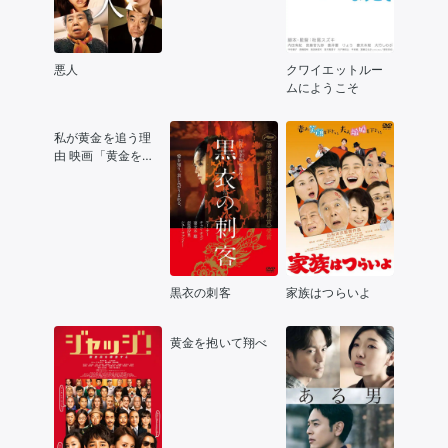
悪人
クワイエットルー
ムにようこそ
私が黄金を追う理
由 映画「黄金を抱
いて翔べ」スペシ
ャルドラマ
黒衣の刺客
家族はつらいよ
黄金を抱いて翔べ