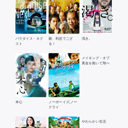
パラダイス・ネク
殿、利息でござ
渇き。
スト
る！
メイキング・オブ
黄金を抱いて翔べ
本心
ノーボーイズ,ノー
クライ
やわらかい生活