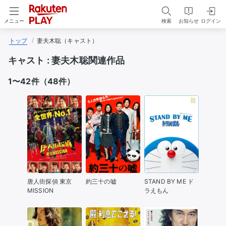
検索
お知らせ
ログイン
メニュー
トップ
妻夫木聡（キャスト）
キャスト :
妻夫木聡関連作品
1〜42件（48件）
唐人街探偵 東京
約三十の嘘
STAND BY ME ド
MISSION
ラえもん