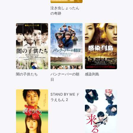
泣き虫しょったん
の奇跡
闇の子供たち
バンクーバーの朝
感染列島
日
STAND BY ME ド
ラえもん 2