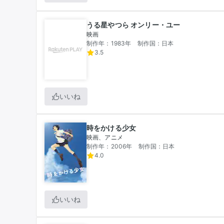
うる星やつら オンリー・ユー
映画
制作年：1983年
制作国：日本
3.5
いいね
時をかける少女
映画、アニメ
制作年：2006年
制作国：日本
4.0
いいね