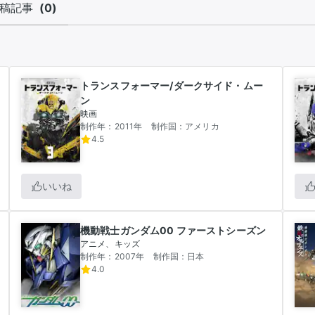
稿記事
(
0
)
トランスフォーマー/ダークサイド・ムー
ン
映画
制作年：2011年
制作国：アメリカ
4.5
いいね
機動戦士ガンダム00 ファーストシーズン
アニメ、キッズ
制作年：2007年
制作国：日本
4.0