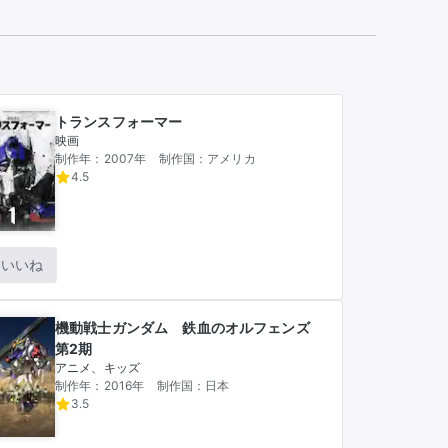
推し楽
トランスフォーマー
映画
制作年：2007年
制作国：アメリカ
4.5
いいね
機動戦士ガンダム 鉄血のオルフェンズ
第2期
アニメ、キッズ
制作年：2016年
制作国：日本
3.5