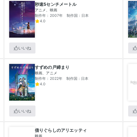
秒速5センチメートル
アニメ、映画
制作年：2007年
制作国：日本
4.0
いいね
すずめの戸締まり
映画、アニメ
制作年：2022年
制作国：日本
4.0
いいね
借りぐらしのアリエッティ
映画