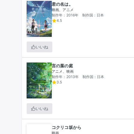
君の名は。
映画、アニメ
制作年：2016年
制作国：日本
4.5
いいね
言の葉の庭
アニメ、映画
制作年：2013年
制作国：日本
3.5
いいね
コクリコ坂から
映画