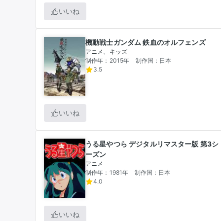
いいね
機動戦士ガンダム 鉄血のオルフェンズ
アニメ、キッズ
制作年：2015年
制作国：日本
3.5
いいね
うる星やつら デジタルリマスター版 第3シ
ーズン
アニメ
制作年：1981年
制作国：日本
4.0
いいね