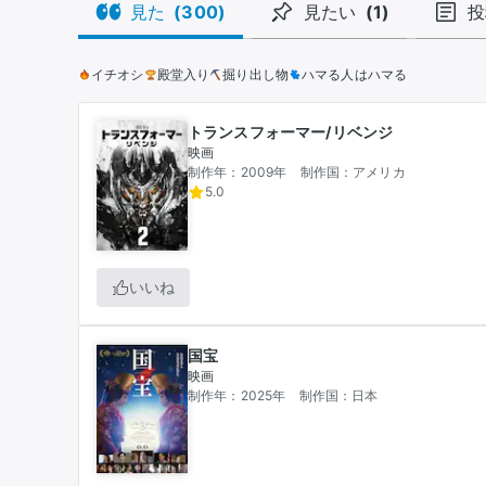
見た
(
300
)
見たい
(
1
)
投
イチオシ
殿堂入り
掘り出し物
ハマる人はハマる
トランスフォーマー/リベンジ
映画
制作年：2009年
制作国：アメリカ
5.0
いいね
国宝
映画
制作年：2025年
制作国：日本