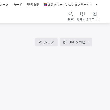
シーク
カード
楽天市場
楽天グループのエンタメサービス
動画配信ガイド
Rakuten PLAY
検索
お知らせ
ログイン
本/ゲーム/CD/DVD
楽天ブックス
電子書籍
楽天Kobo
シェア
URLをコピー
雑誌読み放題
楽天マガジン
音楽配信
楽天ミュージック
動画配信
楽天TV
無料テレビ
Rチャンネル
チケット
楽天チケット
エンタメニュース