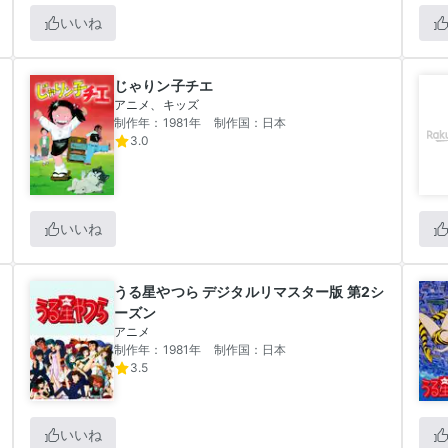
いいね
じゃりン子チエ
アニメ、キッズ
制作年：1981年
制作国：日本
3.0
いいね
うる星やつら デジタルリマスター版 第2シ
ーズン
アニメ
制作年：1981年
制作国：日本
3.5
いいね