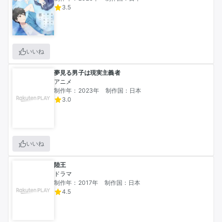
・7Liquid「なにも理解らない」　※ボイスドラマのみ有
3.5
り

・染谷みのる「刷ったもんだ！」　※ボイスドラマのみ有
り

・渡辺伊織「つつじの工業高校 聖剣工房DX」

いいね
夢見る男子は現実主義者
アニメ2期、いつまでもずっと待っています

アニメ
・オジロマコト「君は放課後インソムニア」

制作年：2023年
制作国：日本
・柴／伏瀬／みっつばー「転生したらスライムだった
3.0
件　転スラ日記」

・渋谷圭一郎「瑠璃の宝石」

・武田綾乃／むっしゅ「花は咲く、修羅の如く」

いいね
・丹念に発酵「このヒーラー、めんどくさい」

・tugeneko「上野さんは不器用」

陸王
・村岡ユウ「もういっぽん！」

ドラマ
制作年：2017年
制作国：日本
4.5
2026年7月現在

Returner2084.bio.link