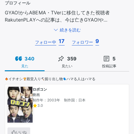
プロフィール
GYAO!からABEMA・TVerに移住してきた視聴者

RakutenPLAYへの記事は、今は亡きGYAO!や
GooglePlayMovieのコメント欄に書いたものを思い出し
続きを読む
ながら追記転載したものがほとんどです

17
9
他サイトには存在してるのにABEMAのコンテンツだけが
フォロー中
フォロワー
隙あらば削除されまくるので、DMM TVのプレミアム会
員にも登録してみました

340
359
5
見た
見たい
投稿記事
作品評価の★は最低と最高点だけは滅多に付けない主義

完璧に見える作品も何かしらの欠点があるものです、ま
イチオシ
殿堂入り
掘り出し物
ハマる人はハマる
たその逆も

ロボコン
映画
私の投稿記事はAI要約みたいな箇条書きのような文章で
制作年：2003年
制作国：日本
すが、AI機能の文章なんて手抜きにも程が有るので断じ
3.0
て使っていません

AIがこのスタイルをパクってきたんだよぉ（違う）

断片的に思い出したことをアレもコレもと入れておきた
いいね