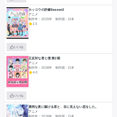
くなったが故のやつです

ボキャブラリーが拙く、単に底が浅いものしか書けない
カッコウの許嫁Season2
だけです

アニメ
読書感想文をあらすじで水増しするしかない的なアレで
制作年：2025年
制作国：日本
2.5
す… 

30年ほど映画（近年はGYAO!で頻繁に配信してた作品メ
イン）を、10年ほどアニメ（毎クール6～8作品くらい）
いいね
を観てるニワカ者ですが、お付き合いください　☈

正反対な君と僕 第2期
自分的にいつか映像化されたら嬉しい作品（敬称略・あ
アニメ
制作年：2026年
制作国：日本
いうえお順）

4.0
・碧野圭「凜として弓を引く」シリーズ

・川野ようぶんどう「島さん」　※ボイスドラマのみ有り

・廾之「午前5時のレコード」

・久真やすひさ「ダンジョンの幼なじみ」　※ボイスドラ
いいね
マのみ有り

・黒留ハガネ／飴井涼／転「冒険者酒場の料理人」

透明な夜に駆ける君と、目に見えない恋をした。
アニメ
・胡原おみ「ふたり街あるき」

制作年：2026年
制作国：日本