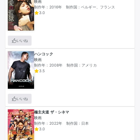
映画
制作年：2016年
制作国：ベルギー、フランス
3.0
いいね
ハンコック
映画
制作年：2008年
制作国：アメリカ
3.5
いいね
極主夫道 ザ・シネマ
映画
制作年：2022年
制作国：日本
3.0