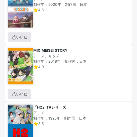
制作年：2020年
制作国：日本
4.5
いいね
MIX MEISEI STORY
アニメ、キッズ
制作年：2019年
制作国：日本
4.0
いいね
『H2』TVシリーズ
アニメ
制作年：1995年
制作国：日本
3.5