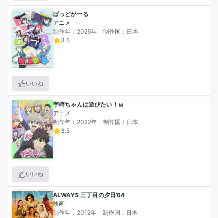
ばっどがーる
アニメ
制作年：2025年
制作国：日本
3.5
いいね
宇崎ちゃんは遊びたい！ω
アニメ
制作年：2022年
制作国：日本
3.5
いいね
ALWAYS 三丁目の夕日’64
映画
制作年：2012年
制作国：日本