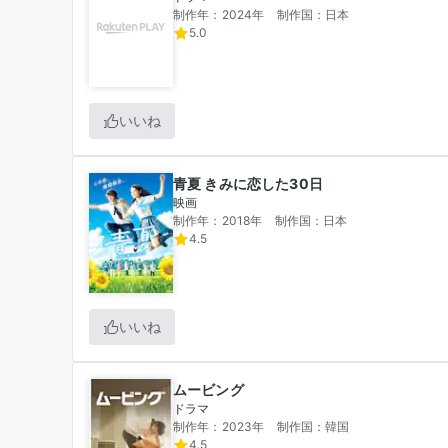
制作年：2024年
制作国：日本
5.0
いいね
青夏 きみに恋した30日
映画
制作年：2018年
制作国：日本
4.5
いいね
ムービング
ドラマ
制作年：2023年
制作国：韓国
4.5