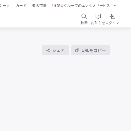
シーク
カード
楽天市場
楽天グループのエンタメサービス
動画配信ガイド
Rakuten PLAY
検索
お知らせ
ログイン
本/ゲーム/CD/DVD
楽天ブックス
電子書籍
楽天Kobo
シェア
URLをコピー
雑誌読み放題
楽天マガジン
音楽配信
楽天ミュージック
動画配信
楽天TV
無料テレビ
Rチャンネル
チケット
楽天チケット
エンタメニュース