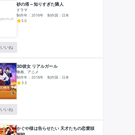
砂の塔～知りすぎた隣人
ドラマ
制作年：2016年
制作国：日本
5.0
いいね
3D彼女 リアルガール
映画、アニメ
制作年：2018年
制作国：日本
3.5
いいね
かぐや様は告らせたい 天才たちの恋愛頭
脳戦