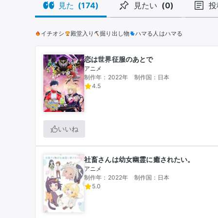
見た
(
174
)
見たい
(
0
)
投
イチオシ
殿堂入り
掘り出し物
ハマる人はハマる
恋は世界征服のあとで
アニメ
制作年：2022年
制作国：日本
4.5
いいね
社畜さんは幼女幽霊に癒されたい。
アニメ
制作年：2022年
制作国：日本
5.0