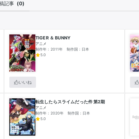
稿記事
(
0
)
TIGER ＆ BUNNY
アニメ
制作年：2011年
制作国：日本
5.0
いいね
転生したらスライムだった件 第2期
アニメ
制作年：2020年
制作国：日本
5.0