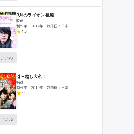
3月のライオン 後編
映画
制作年：2017年
制作国：日本
4.5
いいね
引っ越し大名！
映画
制作年：2019年
制作国：日本
5.0
いいね