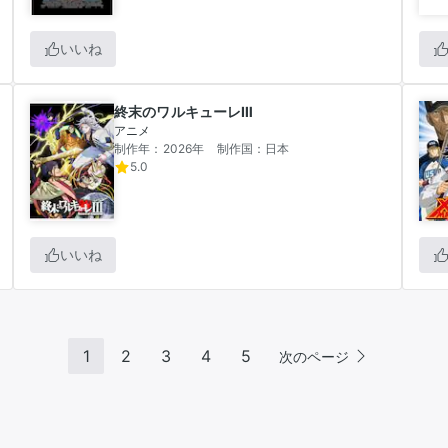
いいね
終末のワルキューレⅢ
アニメ
制作年：2026年
制作国：日本
5.0
いいね
1
2
3
4
5
次のページ