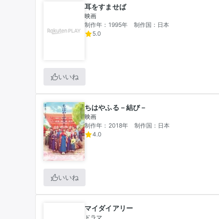
耳をすませば
映画
制作年：1995年
制作国：日本
5.0
いいね
ちはやふる－結び－
映画
制作年：2018年
制作国：日本
4.0
いいね
マイダイアリー
ドラマ