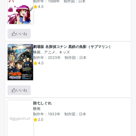
制作年：1998年
制作国：日本
4.5
いいね
劇場版 名探偵コナン 黒鉄の魚影（サブマリン）
映画、アニメ、キッズ
制作年：2023年
制作国：日本
4.0
いいね
段七しぐれ
映画
制作年：1933年
制作国：日本
2.0