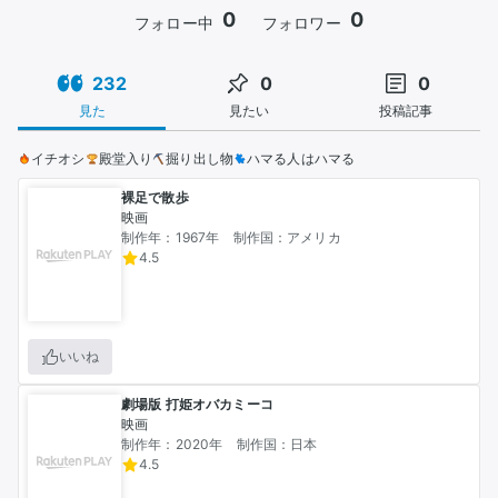
0
0
フォロー中
フォロワー
232
0
0
見た
見たい
投稿記事
イチオシ
殿堂入り
掘り出し物
ハマる人はハマる
裸足で散歩
映画
制作年：1967年
制作国：アメリカ
4.5
いいね
劇場版 打姫オバカミーコ
映画
制作年：2020年
制作国：日本
4.5