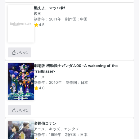
燃えよ、マッハ拳!
映画
制作年：2011年
制作国：中国
4.5
いいね
劇場版 機動戦士ガンダム00 -A wakening of the
Trailblazer-
アニメ
制作年：2010年
制作国：日本
4.0
いいね
名探偵コナン
アニメ、キッズ、エンタメ
制作年：1996年
制作国：日本