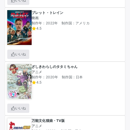
いいね
ブレット・トレイン
映画
制作年：2022年
制作国：アメリカ
4.5
いいね
ざしきわらしのタタミちゃん
アニメ
制作年：2020年
制作国：日本
4.5
いいね
万能文化猫娘・TV版
アニメ