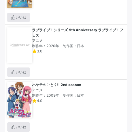
いいね
ラブライブ！シリーズ 9th Anniversary ラブライブ！フ
ェス
アニメ
制作年：2020年
制作国：日本
3.0
いいね
ハヤテのごとく!! 2nd season
アニメ
制作年：2009年
制作国：日本
4.0
いいね