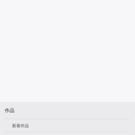
作品
新着作品