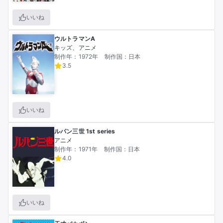
いいね
ウルトラマンA
キッズ、アニメ
制作年：1972年
制作国：日本
3.5
いいね
ルパン三世 1st series
アニメ
制作年：1971年
制作国：日本
4.0
いいね