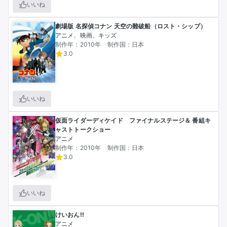
いいね
劇場版 名探偵コナン 天空の難破船（ロスト・シップ）
アニメ、映画、キッズ
制作年：2010年
制作国：日本
3.0
いいね
仮面ライダーディケイド ファイナルステージ＆ 番組キ
ャストトークショー
アニメ
制作年：2010年
制作国：日本
3.0
いいね
けいおん!!
アニメ