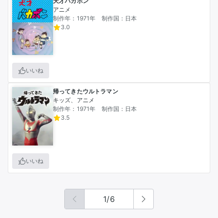
天才バカボン
アニメ
制作年：1971年
制作国：日本
3.0
いいね
帰ってきたウルトラマン
キッズ、アニメ
制作年：1971年
制作国：日本
3.5
いいね
1
/
6