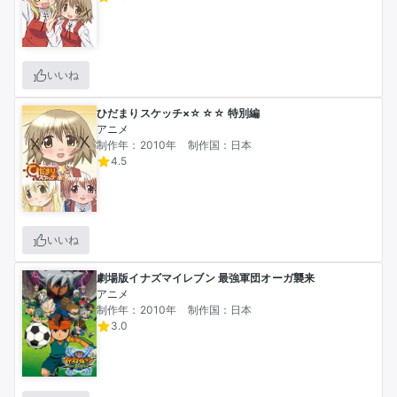
いいね
ひだまりスケッチ×☆☆☆ 特別編
アニメ
制作年：2010年
制作国：日本
4.5
いいね
劇場版イナズマイレブン 最強軍団オーガ襲来
アニメ
制作年：2010年
制作国：日本
3.0