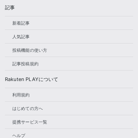
記事
新着記事
人気記事
投稿機能の使い方
記事投稿規約
Rakuten PLAYについて
利用規約
はじめての方へ
提携サービス一覧
ヘルプ