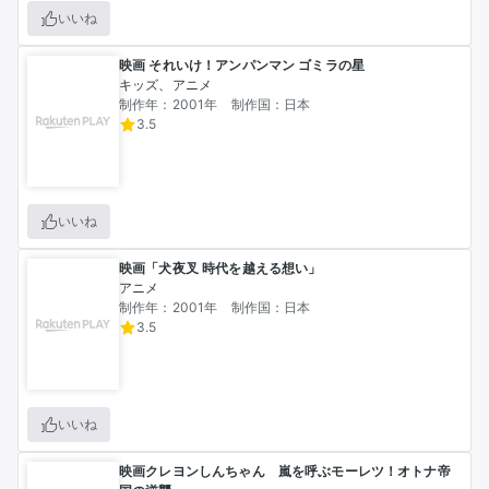
いいね
映画 それいけ！アンパンマン ゴミラの星
キッズ、アニメ
制作年：2001年
制作国：日本
3.5
いいね
映画「犬夜叉 時代を越える想い」
アニメ
制作年：2001年
制作国：日本
3.5
いいね
映画クレヨンしんちゃん 嵐を呼ぶモーレツ！オトナ帝