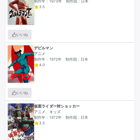
制作年：1973年
制作国：日本
3.5
いいね
デビルマン
アニメ
制作年：1972年
制作国：日本
4.0
いいね
仮面ライダー対ショッカー
アニメ、キッズ
制作年：1972年
制作国：日本
3.5