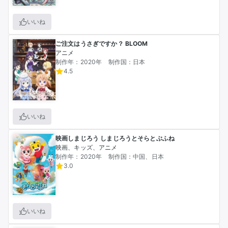
いいね
ご注文はうさぎですか？ BLOOM
アニメ
制作年：2020年
制作国：日本
4.5
いいね
映画しまじろう しまじろうとそらとぶふね
映画、キッズ、アニメ
制作年：2020年
制作国：中国、日本
3.0
いいね