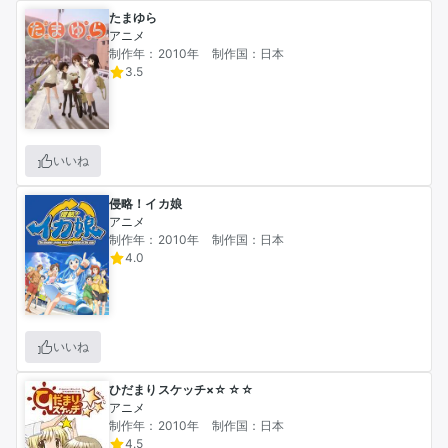
たまゆら
アニメ
制作年：2010年
制作国：日本
3.5
いいね
侵略！イカ娘
アニメ
制作年：2010年
制作国：日本
4.0
いいね
ひだまりスケッチ×☆☆☆
アニメ
制作年：2010年
制作国：日本
4.5