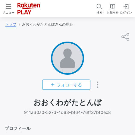
検索
お知らせ
ログイン
メニュー
トップ
おおくわがたとんぼさんの見た
フォローする
おおくわがたとんぼ
911a60a0-527d-4d63-bf64-76ff37bf0ec8
プロフィール