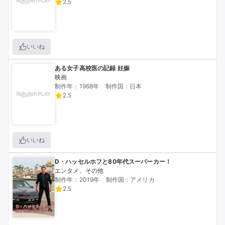
2.5
いいね
ある女子高校医の記録 妊娠
映画
制作年：1968年
制作国：日本
2.5
いいね
D・ハッセルホフと80年代スーパーカー！
エンタメ、その他
制作年：2019年
制作国：アメリカ
2.5