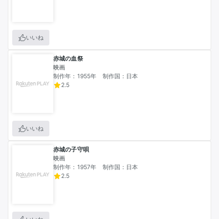
いいね
赤城の血祭
映画
制作年：1955年
制作国：日本
2.5
いいね
赤城の子守唄
映画
制作年：1957年
制作国：日本
2.5