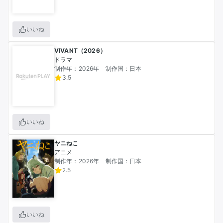
いいね
VIVANT（2026）
ドラマ
制作年：2026年
制作国：日本
3.5
いいね
ヤニねこ
アニメ
制作年：2026年
制作国：日本
2.5
いいね