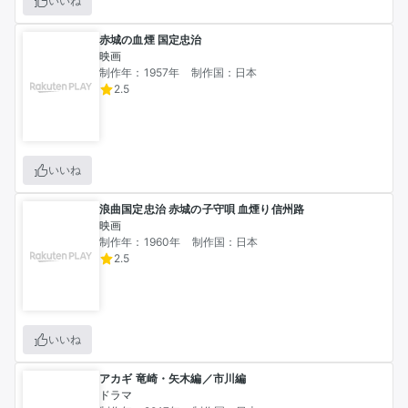
いいね
赤城の血煙 国定忠治
映画
制作年：1957年
制作国：日本
2.5
いいね
浪曲国定忠治 赤城の子守唄 血煙り信州路
映画
制作年：1960年
制作国：日本
2.5
いいね
アカギ 竜崎・矢木編／市川編
ドラマ