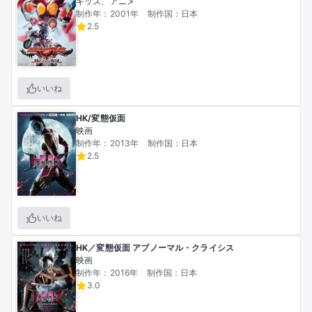
キッズ、アニメ
制作年：2001年
制作国：日本
2.5
いいね
HK/変態仮面
映画
制作年：2013年
制作国：日本
2.5
いいね
HK／変態仮面 アブノーマル・クライシス
映画
制作年：2016年
制作国：日本
3.0