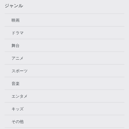
ジャンル
映画
ドラマ
舞台
アニメ
スポーツ
音楽
エンタメ
キッズ
その他