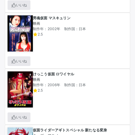
いいね
男魂仮面 マスキュリン
映画
制作年：2002年
制作国：日本
2.5
いいね
けっこう仮面 ロワイヤル
映画
制作年：2006年
制作国：日本
2.5
いいね
仮面ライダーアギトスペシャル 新たなる変身