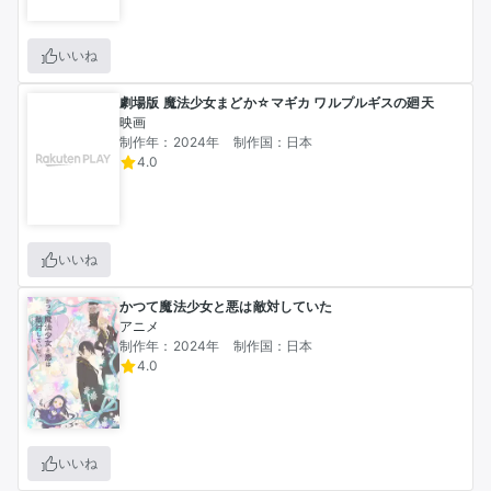
いいね
劇場版 魔法少女まどか☆マギカ ワルプルギスの廻天
映画
制作年：2024年
制作国：日本
4.0
いいね
かつて魔法少女と悪は敵対していた
アニメ
制作年：2024年
制作国：日本
4.0
いいね