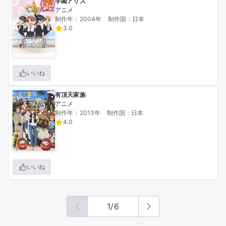
学園アリス
アニメ
制作年：2004年
制作国：日本
3.0
いいね
有頂天家族
アニメ
制作年：2013年
制作国：日本
4.0
いいね
1
/
6