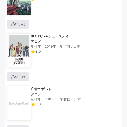
いいね
キャロル＆チューズデイ
アニメ
制作年：2019年
制作国：日本
3.0
いいね
亡念のザムド
アニメ
制作年：2008年
制作国：日本
3.0