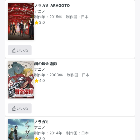
ノラガミ ARAGOTO
アニメ
制作年：2015年
制作国：日本
3.0
いいね
鋼の錬金術師
アニメ
制作年：2003年
制作国：日本
4.0
いいね
ノラガミ
アニメ
制作年：2014年
制作国：日本
3.0