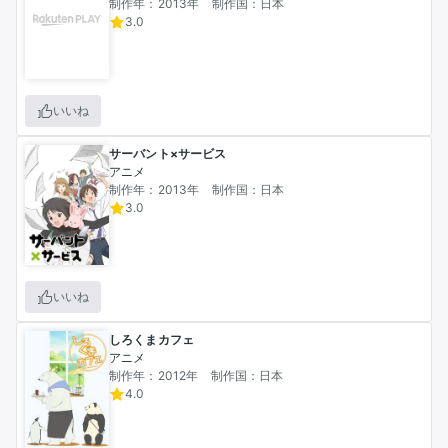
制作年：2013年
制作国：日本
3.0
いいね
サーバント×サービス
アニメ
制作年：2013年
制作国：日本
3.0
いいね
しろくまカフェ
アニメ
制作年：2012年
制作国：日本
4.0