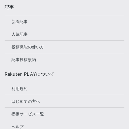
記事
新着記事
人気記事
投稿機能の使い方
記事投稿規約
Rakuten PLAYについて
利用規約
はじめての方へ
提携サービス一覧
ヘルプ