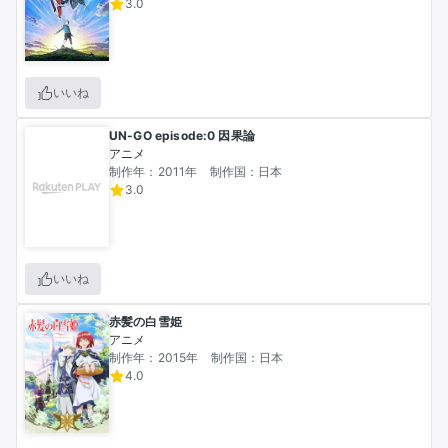
3.0
いいね
UN-GO episode:0 因果論
アニメ
制作年：2011年
制作国：日本
3.0
いいね
赤髪の白雪姫
アニメ
制作年：2015年
制作国：日本
4.0