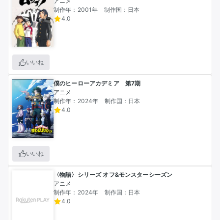
アニメ
制作年：2001年
制作国：日本
4.0
いいね
僕のヒーローアカデミア 第7期
アニメ
制作年：2024年
制作国：日本
4.0
いいね
〈物語〉シリーズ オフ&モンスターシーズン
アニメ
制作年：2024年
制作国：日本
4.0