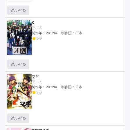
いいね
K
アニメ
制作年：2012年
制作国：日本
3.0
いいね
マギ
アニメ
制作年：2012年
制作国：日本
3.0
いいね