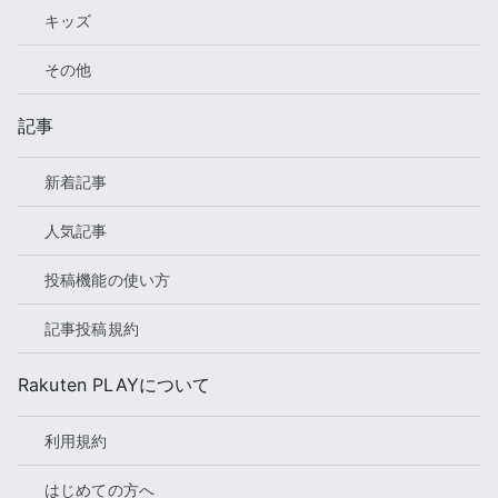
キッズ
その他
記事
新着記事
人気記事
投稿機能の使い方
記事投稿規約
Rakuten PLAYについて
利用規約
はじめての方へ