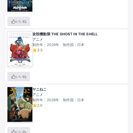
いいね
攻殻機動隊 THE GHOST IN THE SHELL
アニメ
制作年：2026年
制作国：日本
3.5
いいね
ヤニねこ
アニメ
制作年：2026年
制作国：日本
2.0
いいね