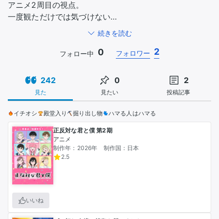
アニメ2周目の視点。

一度観ただけでは気づけない

演出・構成・キャラの選択に痺れるタイプ。

続きを読む
初心者の「次の一歩」になるアニメを、

2
熱量全開で語ります。
0
フォロワー
フォロー中
242
0
2
見た
見たい
投稿記事
イチオシ
殿堂入り
掘り出し物
ハマる人はハマる
正反対な君と僕 第2期
アニメ
制作年：2026年
制作国：日本
2.5
いいね