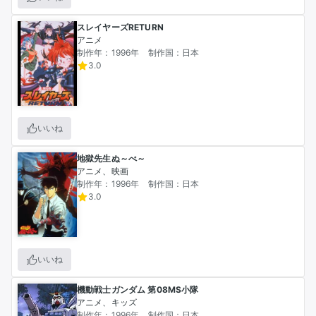
スレイヤーズRETURN
アニメ
制作年：1996年
制作国：日本
3.0
いいね
地獄先生ぬ～べ～
アニメ、映画
制作年：1996年
制作国：日本
3.0
いいね
機動戦士ガンダム 第08MS小隊
アニメ、キッズ
制作年：1996年
制作国：日本