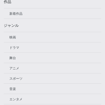
作品
新着作品
ジャンル
映画
ドラマ
舞台
アニメ
スポーツ
音楽
エンタメ