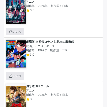
アニメ
制作年：2026年
制作国：日本
3.5
いいね
劇場版 名探偵コナン 世紀末の魔術師
映画、アニメ、キッズ
制作年：1999年
制作国：日本
3.0
いいね
刃牙道 第2クール
アニメ
制作年：2026年
制作国：日本
3.0