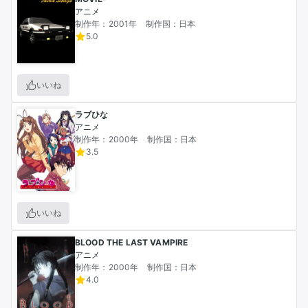
アニメ
制作年：2001年
制作国：日本
5.0
いいね
ラブひな
アニメ
制作年：2000年
制作国：日本
3.5
いいね
BLOOD THE LAST VAMPIRE
アニメ
制作年：2000年
制作国：日本
4.0