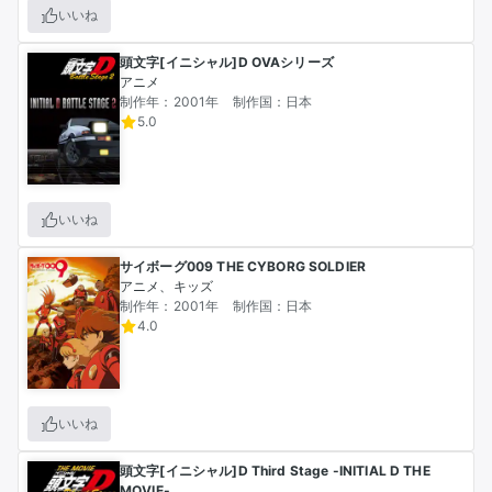
いいね
頭文字[イニシャル]D OVAシリーズ
アニメ
制作年：2001年
制作国：日本
5.0
いいね
サイボーグ009 THE CYBORG SOLDIER
アニメ、キッズ
制作年：2001年
制作国：日本
4.0
いいね
頭文字[イニシャル]D Third Stage -INITIAL D THE
MOVIE-