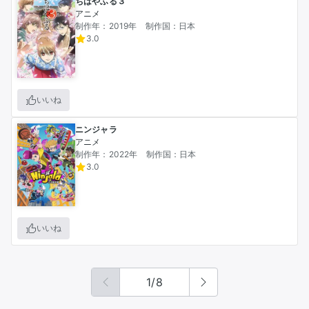
ちはやふる３
アニメ
制作年：2019年
制作国：日本
3.0
いいね
ニンジャラ
アニメ
制作年：2022年
制作国：日本
3.0
いいね
1
/
8