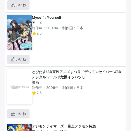
いいね
Myself ; Yourself
アニメ
制作年：2007年
制作国：日本
2.5
いいね
とびだす!3D東映アニメまつり「デジモンセイバーズ3D
デジタルワールド危機イッパツ!」
映画
制作年：2009年
制作国：日本
2.5
いいね
デジモンテイマーズ 暴走デジモン特急