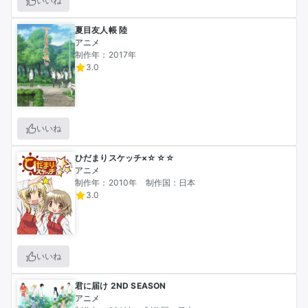
いいね
夏目友人帳 陸
アニメ
制作年：2017年
3.0
いいね
ひだまりスケッチ×☆☆☆
アニメ
制作年：2010年
制作国：日本
3.0
いいね
君に届け 2ND SEASON
アニメ