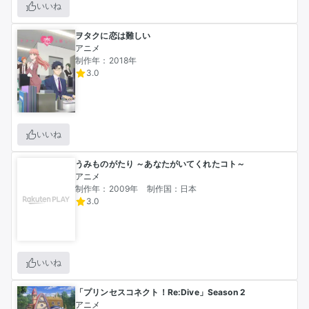
いいね
ヲタクに恋は難しい
アニメ
制作年：2018年
3.0
いいね
うみものがたり ～あなたがいてくれたコト～
アニメ
制作年：2009年
制作国：日本
3.0
いいね
「プリンセスコネクト！Re:Dive」Season 2
アニメ