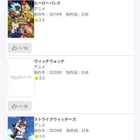
ヒーローバンク
アニメ
制作年：2014年
制作国：日本
2.5
いいね
ウィッチウォッチ
アニメ
制作年：2025年
制作国：日本
3.0
いいね
ストライクウィッチーズ
アニメ
制作年：2008年
制作国：日本
3.0