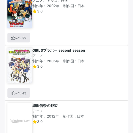
アニメ、キッズ、映画
制作年：2002年
制作国：日本
3.0
いいね
GIRLSブラボー second season
アニメ
制作年：2005年
制作国：日本
3.0
いいね
織田信奈の野望
アニメ
制作年：2012年
制作国：日本
3.0