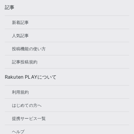
記事
新着記事
人気記事
投稿機能の使い方
記事投稿規約
Rakuten PLAYについて
利用規約
はじめての方へ
提携サービス一覧
ヘルプ