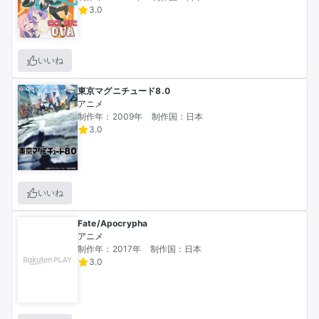
3.0
いいね
東京マグニチュード8.0
アニメ
制作年：2009年
制作国：日本
3.0
いいね
Fate/Apocrypha
アニメ
制作年：2017年
制作国：日本
3.0