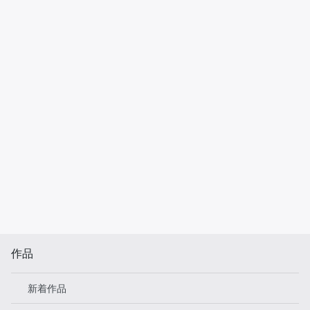
作品
新着作品