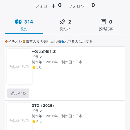
0
0
フォロー中
フォロワー
314
2
0
見た
見たい
投稿記事
イチオシ
殿堂入り
掘り出し物
ハマる人はハマる
一次元の挿し木
ドラマ
制作年：2026年
制作国：日本
5.0
いいね
GTO（2026）
ドラマ
制作年：2026年
制作国：日本
4.5