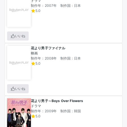
ドラマ
制作年：2007年
制作国：日本
5.0
いいね
花より男子ファイナル
映画
制作年：2008年
制作国：日本
5.0
いいね
花より男子～Boys Over Flowers
ドラマ
制作年：2009年
制作国：韓国
5.0