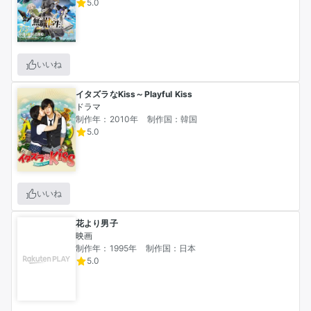
5.0
いいね
イタズラなKiss～Playful Kiss
ドラマ
制作年：2010年
制作国：韓国
5.0
いいね
花より男子
映画
制作年：1995年
制作国：日本
5.0