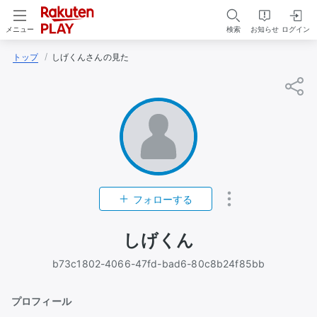
検索
お知らせ
ログイン
メニュー
トップ
しげくんさんの見た
フォローする
しげくん
b73c1802-4066-47fd-bad6-80c8b24f85bb
プロフィール