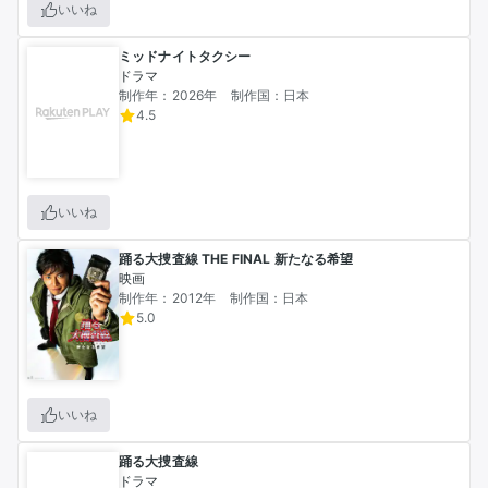
いいね
ミッドナイトタクシー
ドラマ
制作年：2026年
制作国：日本
4.5
いいね
踊る大捜査線 THE FINAL 新たなる希望
映画
制作年：2012年
制作国：日本
5.0
いいね
踊る大捜査線
ドラマ