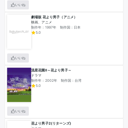
いいね
劇場版 花より男子（アニメ）
映画、アニメ
制作年：1997年
制作国：日本
5.0
いいね
流星花園Ⅱ～花より男子～
ドラマ
制作年：2002年
制作国：台湾
5.0
いいね
花より男子2(リターンズ)