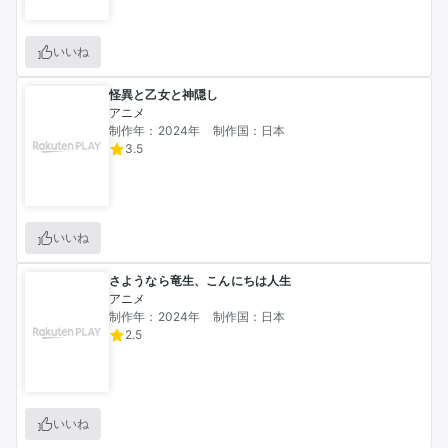
いいね
怪異と乙女と神隠し
アニメ
制作年：2024年
制作国：日本
3.5
いいね
さようなら竜生、こんにちは人生
アニメ
制作年：2024年
制作国：日本
2.5
いいね