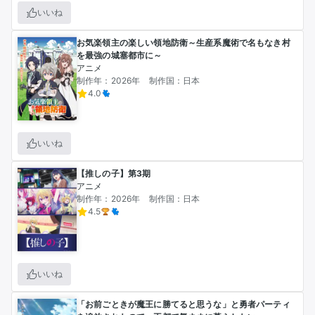
いいね
お気楽領主の楽しい領地防衛～生産系魔術で名もなき村
を最強の城塞都市に～
アニメ
制作年：2026年
制作国：日本
4.0
いいね
【推しの子】第3期
アニメ
制作年：2026年
制作国：日本
4.5
いいね
「お前ごときが魔王に勝てると思うな」と勇者パーティ