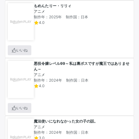
もめんたりー・リリィ
アニメ
制作年：2025年
制作国：日本
4.0
いいね
悪役令嬢レベル99～私は裏ボスですが魔王ではありませ
ん～
アニメ
制作年：2024年
制作国：日本
4.0
いいね
魔法使いになれなかった女の子の話。
アニメ
制作年：2024年
制作国：日本
3.0