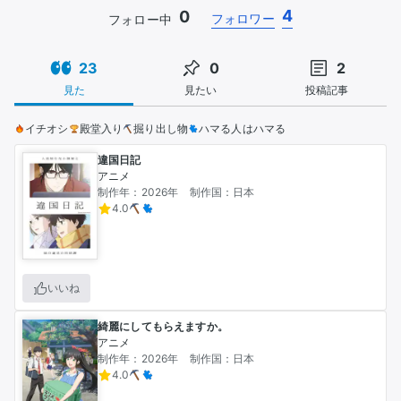
4
0
フォロワー
フォロー中
23
0
2
見た
見たい
投稿記事
イチオシ
殿堂入り
掘り出し物
ハマる人はハマる
違国日記
アニメ
制作年：2026年
制作国：日本
4.0
いいね
綺麗にしてもらえますか。
アニメ
制作年：2026年
制作国：日本
4.0