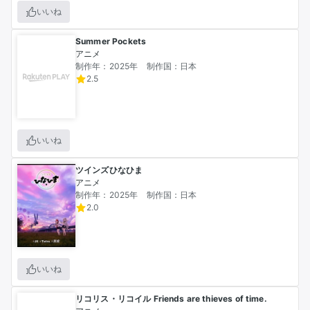
いいね
Summer Pockets
アニメ
制作年：2025年
制作国：日本
2.5
いいね
ツインズひなひま
アニメ
制作年：2025年
制作国：日本
2.0
いいね
リコリス・リコイル Friends are thieves of time.