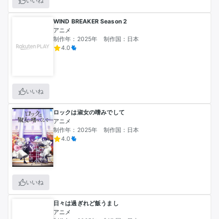
いいね
WIND BREAKER Season 2
アニメ
制作年：2025年
制作国：日本
4.0
いいね
ロックは淑女の嗜みでして
アニメ
制作年：2025年
制作国：日本
4.0
いいね
日々は過ぎれど飯うまし
アニメ