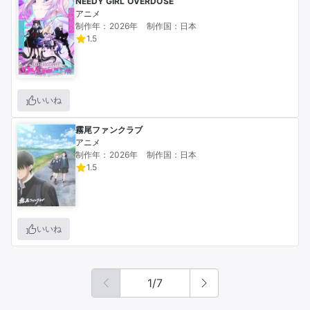
NEEDY GIRL OVERDOSE
アニメ
制作年：2026年
制作国：日本
1.5
いいね
霧尾ファンクラブ
アニメ
制作年：2026年
制作国：日本
1.5
いいね
1
/
7