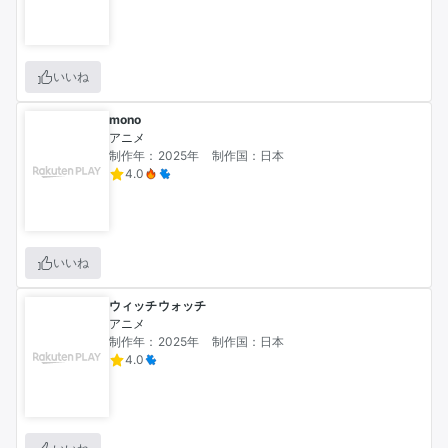
いいね
mono
アニメ
制作年：2025年
制作国：日本
4.0
いいね
ウィッチウォッチ
アニメ
制作年：2025年
制作国：日本
4.0