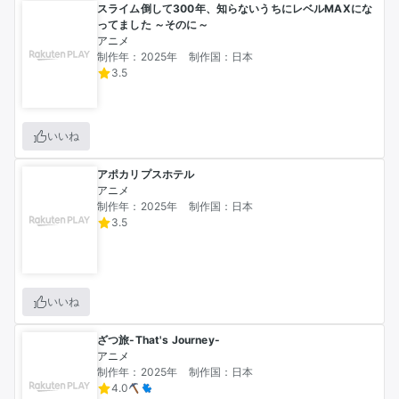
スライム倒して300年、知らないうちにレベルMAXにな
ってました ～そのに～
アニメ
制作年：2025年
制作国：日本
3.5
いいね
アポカリプスホテル
アニメ
制作年：2025年
制作国：日本
3.5
いいね
ざつ旅-That's Journey-
アニメ
制作年：2025年
制作国：日本
4.0