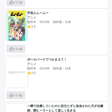
いいね
宇宙人ムームー
アニメ
制作年：2025年
制作国：日本
2.5
いいね
ボールパークでつかまえて！
アニメ
制作年：2025年
制作国：日本
2.5
いいね
一瞬で治療していたのに役立たずと追放された天才治癒
師、闇ヒーラーとして楽しく生きる