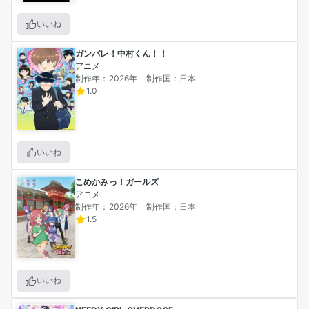
いいね
ガンバレ！中村くん！！
アニメ
制作年：2026年
制作国：日本
1.0
いいね
こめかみっ！ガールズ
アニメ
制作年：2026年
制作国：日本
1.5
いいね