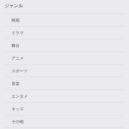
ジャンル
映画
ドラマ
舞台
アニメ
スポーツ
音楽
エンタメ
キッズ
その他