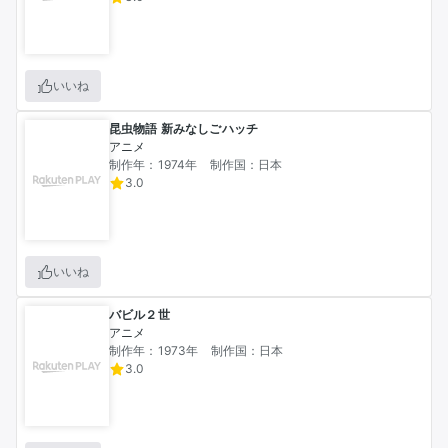
いいね
昆虫物語 新みなしごハッチ
アニメ
制作年：1974年
制作国：日本
3.0
いいね
バビル２世
アニメ
制作年：1973年
制作国：日本
3.0