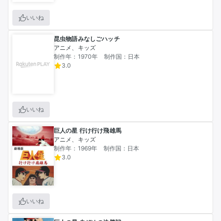
いいね
昆虫物語みなしごハッチ
アニメ、キッズ
制作年：1970年
制作国：日本
3.0
いいね
巨人の星 行け行け飛雄馬
アニメ、キッズ
制作年：1969年
制作国：日本
3.0
いいね