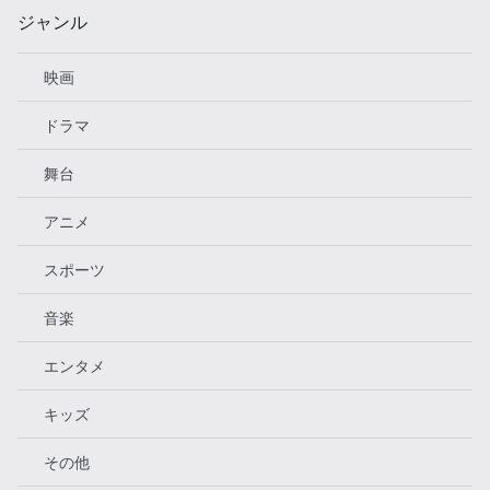
ジャンル
映画
ドラマ
舞台
アニメ
スポーツ
音楽
エンタメ
キッズ
その他