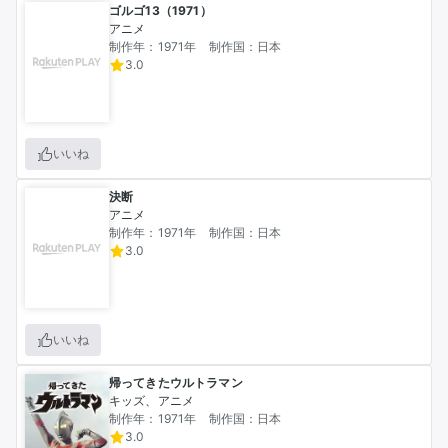
ゴルゴ13（1971）
アニメ
制作年：1971年
制作国：日本
3.0
いいね
決断
アニメ
制作年：1971年
制作国：日本
3.0
いいね
帰ってきたウルトラマン
キッズ、アニメ
制作年：1971年
制作国：日本
3.0