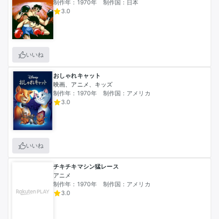
制作年：1970年
制作国：日本
3.0
いいね
おしゃれキャット
映画、アニメ、キッズ
制作年：1970年
制作国：アメリカ
3.0
いいね
チキチキマシン猛レース
アニメ
制作年：1970年
制作国：アメリカ
3.0