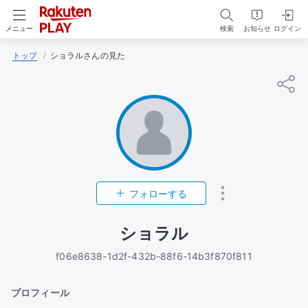
検索
お知らせ
ログイン
メニュー
トップ
ショラルさんの見た
フォローする
ショラル
f06e8638-1d2f-432b-88f6-14b3f870f811
プロフィール