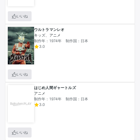
いいね
ウルトラマンレオ
キッズ、アニメ
制作年：1974年
制作国：日本
3.0
いいね
はじめ人間ギャートルズ
アニメ
制作年：1974年
制作国：日本
3.0
いいね