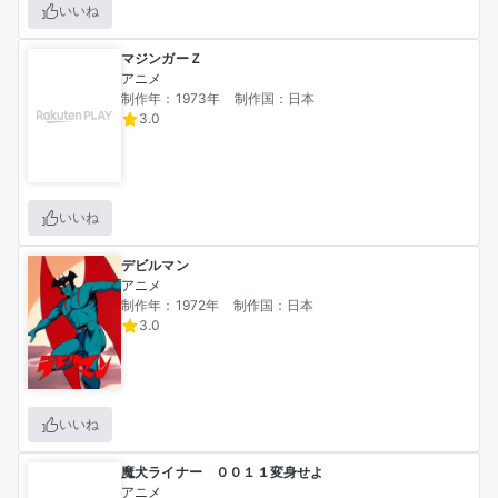
いいね
マジンガーＺ
アニメ
制作年：1973年
制作国：日本
3.0
いいね
デビルマン
アニメ
制作年：1972年
制作国：日本
3.0
いいね
魔犬ライナー ００１１変身せよ
アニメ