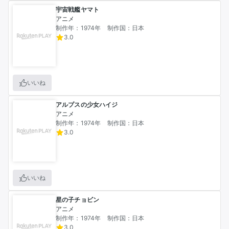
宇宙戦艦ヤマト
アニメ
制作年：1974年
制作国：日本
3.0
いいね
アルプスの少女ハイジ
アニメ
制作年：1974年
制作国：日本
3.0
いいね
星の子チョビン
アニメ
制作年：1974年
制作国：日本
3.0