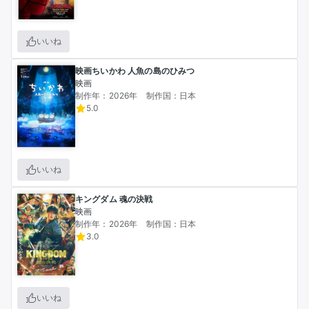
いいね
映画ちいかわ 人魚の島のひみつ
映画
制作年：2026年
制作国：日本
5.0
いいね
キングダム 魂の決戦
映画
制作年：2026年
制作国：日本
3.0
いいね