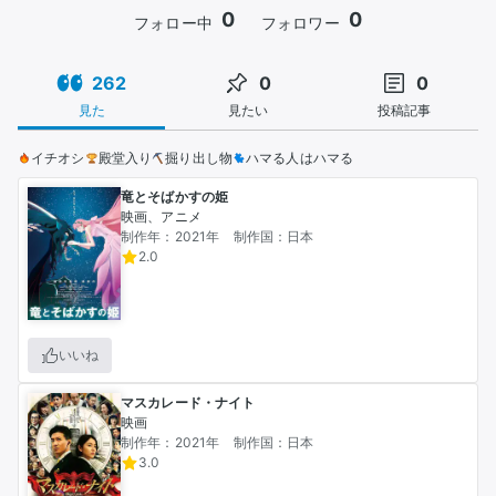
0
0
フォロー中
フォロワー
262
0
0
見た
見たい
投稿記事
イチオシ
殿堂入り
掘り出し物
ハマる人はハマる
竜とそばかすの姫
映画、アニメ
制作年：2021年
制作国：日本
2.0
いいね
マスカレード・ナイト
映画
制作年：2021年
制作国：日本
3.0