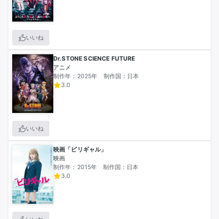
いいね
Dr.STONE SCIENCE FUTURE
アニメ
制作年：2025年
制作国：日本
3.0
いいね
映画「ビリギャル」
映画
制作年：2015年
制作国：日本
3.0