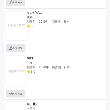
いいね
キングダム
映画
制作年：2019年
制作国：日本
3.0
いいね
GIFT
ドラマ
制作年：2026年
制作国：日本
3.0
いいね
風、薫る
ドラマ