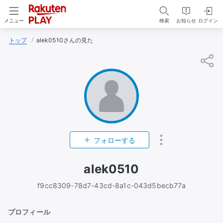
検索
お知らせ
ログイン
メニュー
トップ
alek0510さんの見た
フォローする
alek0510
f9cc8309-78d7-43cd-8a1c-043d5becb77a
プロフィール