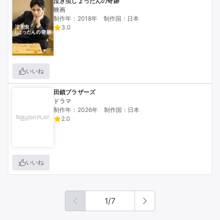
泣き虫しょったんの奇跡
映画
制作年：2018年
制作国：日本
3.0
いいね
田鎖ブラザーズ
ドラマ
制作年：2026年
制作国：日本
2.0
いいね
1
/
7