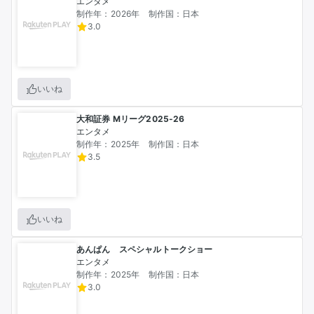
エンタメ
制作年：2026年
制作国：日本
3.0
いいね
大和証券 Mリーグ2025-26
エンタメ
制作年：2025年
制作国：日本
3.5
いいね
あんぱん スペシャルトークショー
エンタメ
制作年：2025年
制作国：日本
3.0