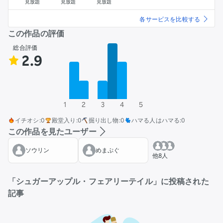
見放題
見放題
見放題
各サービスを比較する
この作品の評価
総合評価
2.9
1
2
3
4
5
イチオシ
:
0
殿堂入り
:
0
掘り出し物
:
0
ハマる人はハマる
:
0
この作品を見たユーザー
ソウリン
めまぷぐ
他8人
「シュガーアップル・フェアリーテイル」に投稿された
記事