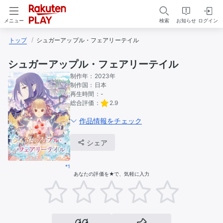
検索
お知らせ
ログイン
メニュー
トップ
シュガーアップル・フェアリーテイル
シュガーアップル・フェアリーテイル
制作年：
2023年
制作国：
日本
再生時間：
-
総合評価：
2.9
作品情報をチェック
シェア
*1
あなたの評価を★で、気軽に入力