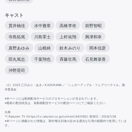
キャスト
貫井柚佳
水中雅章
高橋李依
前野智昭
寺島拓篤
川島零士
上村祐翔
興津和幸
真野あゆみ
山根綺
鈴木みのり
岡本信彦
田丸篤志
千葉翔也
斉藤壮馬
石見舞菜香
沖野晃司
（C）2023 三川みり・あき／KADOKAWA／「シュガーアップル・フェアリーテイル」製
作委員会
※本ページには動画配信サービスのプロモーションが含まれています。
※最新の配信状況は、各動画配信サービスの配信ページにてご確認ください。
出典
*1 Rakuten TV (https://tv.rakuten.co.jp/content/440165/) 取得日：2026/1/26
※本ページに掲載された情報は、著作権法32条の定める適法な引用の範囲内で使用していま
す。