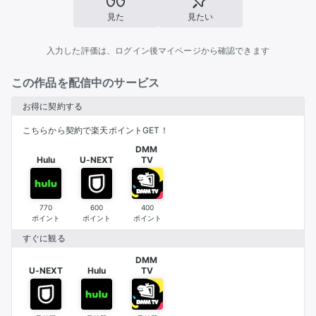
見た
見たい
入力した評価は、ログイン後マイページから確認できます
この作品を配信中のサービス
お得に契約する
こちらから契約で楽天ポイントGET！
DMM 

Hulu
U-NEXT
TV
770
600
400
ポイント
ポイント
ポイント
すぐに観る
DMM 

U-NEXT
Hulu
TV