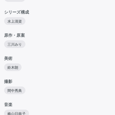
シリーズ構成
水上清資
原作・原案
三川みり
美術
鈴木朗
撮影
間中秀典
音楽
椿山日南子