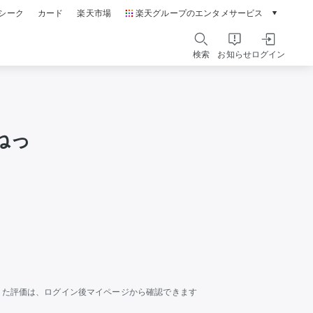
シーク
カード
楽天市場
楽天グループのエンタメサービス
動画配信ガイド
Rakuten PLAY
検索
お知らせ
ログイン
本/ゲーム/CD/DVD
楽天ブックス
電子書籍
楽天Kobo
ねっ
雑誌読み放題
楽天マガジン
音楽配信
楽天ミュージック
動画配信
楽天TV
無料テレビ
Rチャンネル
チケット
楽天チケット
した評価は、ログイン後マイページから確認できます
エンタメニュース