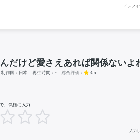
インフォ
んだけど愛さえあれば関係ないよ
制作国：
日本
再生時間：
-
総合評価：
3.5
で、気軽に入力
入力