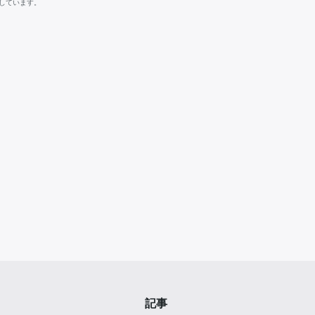
しています。
記事