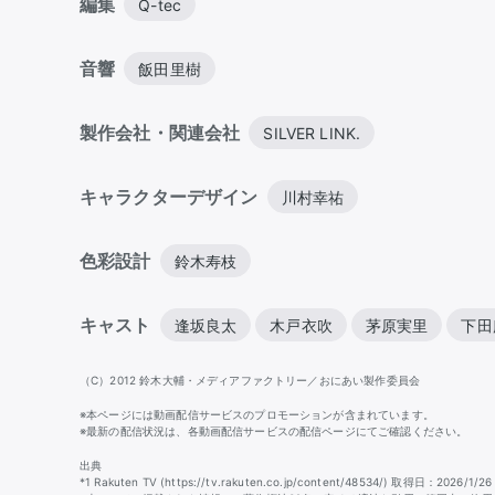
編集
Q-tec
音響
飯田里樹
製作会社・関連会社
SILVER LINK.
キャラクターデザイン
川村幸祐
色彩設計
鈴木寿枝
キャスト
逢坂良太
木戸衣吹
茅原実里
下田
（C）2012 鈴木大輔・メディアファクトリー／おにあい製作委員会
※本ページには動画配信サービスのプロモーションが含まれています。
※最新の配信状況は、各動画配信サービスの配信ページにてご確認ください。
出典
*1 Rakuten TV (https://tv.rakuten.co.jp/content/48534/) 取得日：2026/1/26