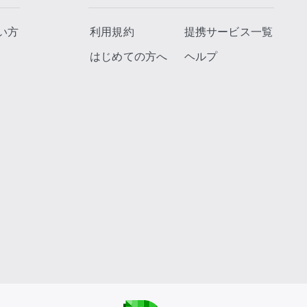
い方
利用規約
提携サービス一覧
はじめての方へ
ヘルプ