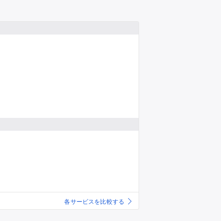
推し楽
各サービスを比較する