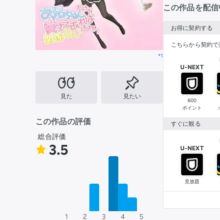
この作品を配信
お得に契約する
こちらから契約で
*1
U-NEXT
見た
見たい
600
ポイント
この作品の評価
すぐに観る
総合評価
3.5
U-NEXT
見放題
1
2
3
4
5