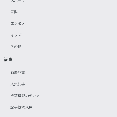
スポーツ
音楽
エンタメ
キッズ
その他
記事
新着記事
人気記事
投稿機能の使い方
記事投稿規約