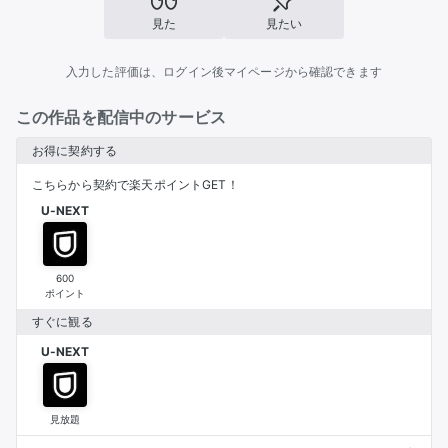
見た
見たい
入力した評価は、ログイン後マイページから確認できます
この作品を配信中のサービス
お得に契約する
こちらから契約で楽天ポイントGET！
U-NEXT
600
ポイント
すぐに観る
U-NEXT
見放題