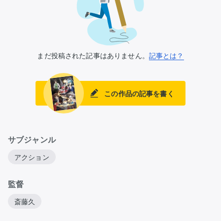
まだ投稿された記事はありません。
記事とは？
この作品の記事を書く
サブジャンル
アクション
監督
斎藤久