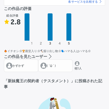
各サービスを比較する
この作品の評価
総合評価
2.8
1
2
3
4
5
イチオシ
:
0
殿堂入り
:
0
掘り出し物
:
0
ハマる人はハマる
:
0
この作品を見たユーザー
かずかず
( ´ᾥ` )
他1人
「新妹魔王の契約者（テスタメント）」に投稿された記
事