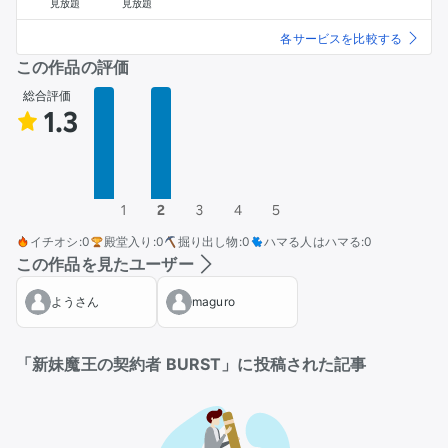
見放題
見放題
各サービスを比較する
この作品の評価
総合評価
1.3
1
2
3
4
5
イチオシ
:
0
殿堂入り
:
0
掘り出し物
:
0
ハマる人はハマる
:
0
この作品を見たユーザー
ようさん
maguro
「新妹魔王の契約者 BURST」に投稿された記事