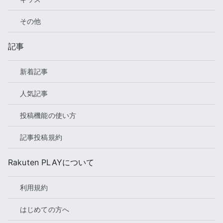
その他
記事
新着記事
人気記事
投稿機能の使い方
記事投稿規約
Rakuten PLAYについて
利用規約
はじめての方へ