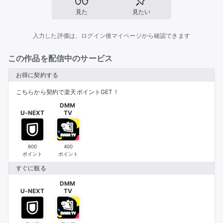
見た
見たい
入力した評価は、ログイン後マイページから確認できます
この作品を配信中のサービス
お得に契約する
こちらから契約で楽天ポイントGET！
DMM 

U-NEXT
TV
600
400
ポイント
ポイント
すぐに観る
DMM 

U-NEXT
TV