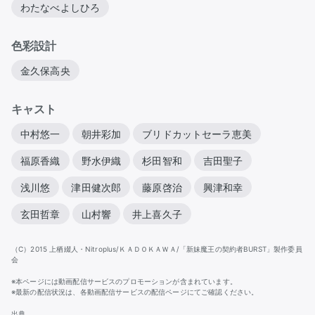
わたなべよしひろ
色彩設計
金久保高央
キャスト
中村悠一
朝井彩加
ブリドカットセーラ恵美
福原香織
野水伊織
杉田智和
吉田聖子
浅川悠
津田健次郎
藤原啓治
興津和幸
玄田哲章
山村響
井上喜久子
（C）2015 上栖綴人・Nitroplus/ＫＡＤＯＫＡＷＡ/「新妹魔王の契約者BURST」製作委員
会
※本ページには動画配信サービスのプロモーションが含まれています。
※最新の配信状況は、各動画配信サービスの配信ページにてご確認ください。
出典