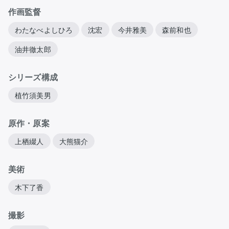
作画監督
わたなべよしひろ
沈宏
今井雅美
森前和也
油井徹太郎
シリーズ構成
植竹須美男
原作・原案
上栖綴人
大熊猫介
美術
木下了香
撮影