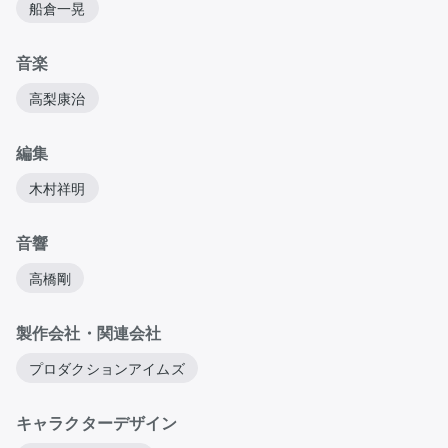
船倉一晃
音楽
高梨康治
編集
木村祥明
音響
高橋剛
製作会社・関連会社
プロダクションアイムズ
キャラクターデザイン