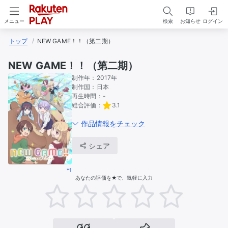
検索
お知らせ
ログイン
メニュー
トップ
NEW GAME！！（第二期）
NEW GAME！！（第二期）
制作年：
2017年
制作国：
日本
再生時間：
-
総合評価：
3.1
作品情報をチェック
シェア
*1
あなたの評価を★で、気軽に入力