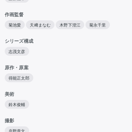
作画監督
菊池愛
天﨑まなむ
木野下澄江
菊永千里
シリーズ構成
志茂文彦
原作・原案
得能正太郎
美術
鈴木俊輔
撮影
桒野貴文