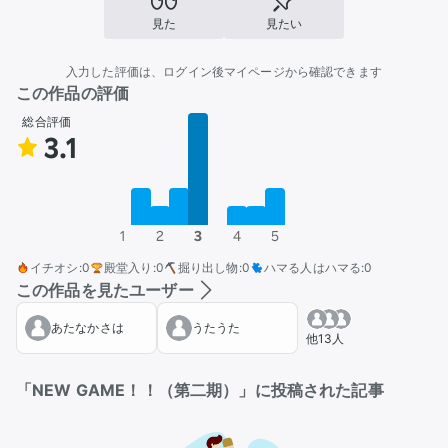
見た
見たい
入力した評価は、ログイン後マイページから確認できます
この作品の評価
総合評価
3.1
1
2
3
4
5
イチオシ
:
0
殿堂入り
:
0
掘り出し物
:
0
ハマる人はハマる
:
0
この作品を見たユーザー
あたなかさは
うたうた
他13人
「NEW GAME！！（第二期）」に投稿された記事