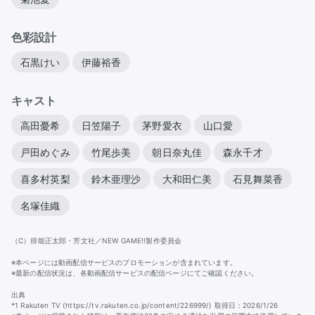
色彩設計
石黒けい
伊藤裕香
キャスト
高田憂希
日笠陽子
茅野愛衣
山口愛
戸田めぐみ
竹尾歩美
朝日奈丸佳
森永千才
喜多村英梨
鈴木亜理沙
大和田仁美
石見舞菜香
名塚佳織
（C）得能正太郎・芳文社／NEW GAME!!製作委員会
※本ページには動画配信サービスのプロモーションが含まれています。
※最新の配信状況は、各動画配信サービスの配信ページにてご確認ください。
出典
*1 Rakuten TV (https://tv.rakuten.co.jp/content/226999/) 取得日：2026/1/26