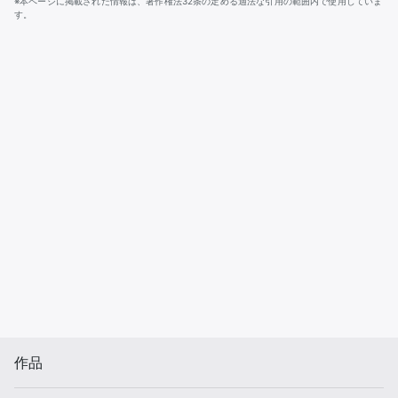
※本ページに掲載された情報は、著作権法32条の定める適法な引用の範囲内で使用していま
す。
作品