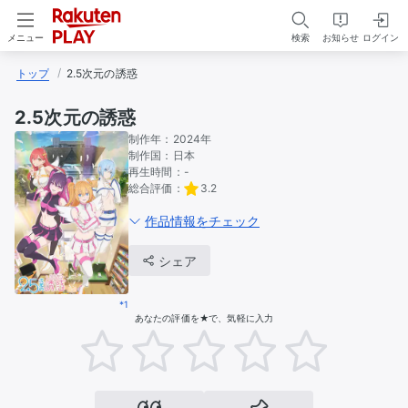
検索
お知らせ
ログイン
メニュー
トップ
2.5次元の誘惑
2.5次元の誘惑
制作年：
2024年
制作国：
日本
再生時間：
-
総合評価：
3.2
作品情報をチェック
シェア
*1
あなたの評価を★で、気軽に入力