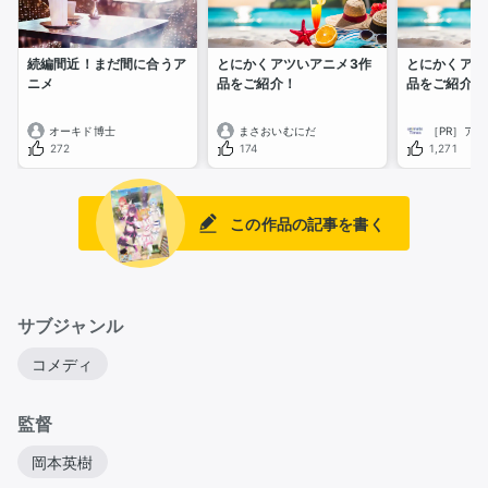
続編間近！まだ間に合うア
とにかくアツいアニメ3作
とにかくアツ
ニメ
品をご紹介！
品をご紹介！
オーキド博士
まさおいむにだ
272
174
1,271
この作品の記事を書く
サブジャンル
コメディ
監督
岡本英樹