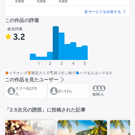
見放題
見放題
見放題
各サービスを比較する
この作品の評価
総合評価
3.2
1
2
3
4
5
イチオシ
:
0
殿堂入り
:
0
掘り出し物
:
0
ハマる人はハマる
:
0
この作品を見たユーザー
スリーねぴさ
さいけん
ん
他90人
「2.5次元の誘惑」に投稿された記事