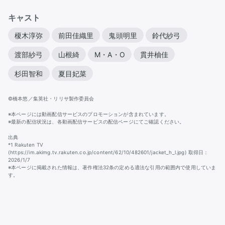
キャスト
榎木淳弥
前田佳織里
鬼頭明里
鈴代紗弓
渡部紗弓
山根綺
M・A・O
貫井柚佳
杉田智和
夏目妃菜
©橋本悠／集英社・リリサ製作委員会
※本ページには動画配信サービスのプロモーションが含まれています。
※最新の配信状況は、各動画配信サービスの配信ページにてご確認ください。
出典
*1 Rakuten TV
(https://im.akimg.tv.rakuten.co.jp/content/62/10/482601/jacket_h_l.jpg) 取得日：
2026/1/7
※本ページに掲載された情報は、著作権法32条の定める適法な引用の範囲内で使用していま
す。