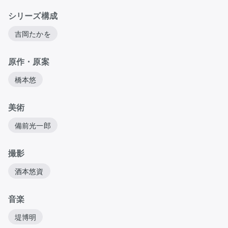
シリーズ構成
吉岡たかを
原作・原案
橋本悠
美術
備前光一郎
撮影
酒本悠資
音楽
堤博明