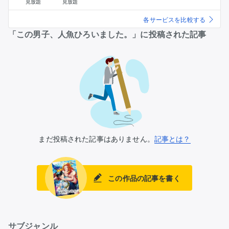
見放題
見放題
各サービスを比較する
「この男子、人魚ひろいました。」に投稿された記事
まだ投稿された記事はありません。
記事とは？
この作品の記事を書く
サブジャンル