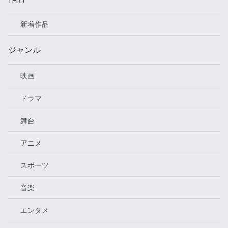
新着作品
ジャンル
映画
ドラマ
舞台
アニメ
スポーツ
音楽
エンタメ