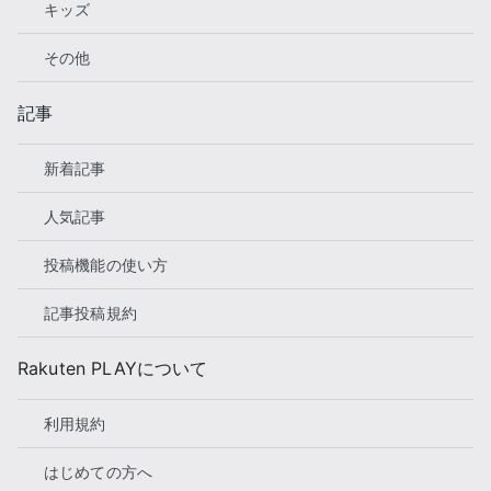
キッズ
その他
記事
新着記事
人気記事
投稿機能の使い方
記事投稿規約
Rakuten PLAYについて
利用規約
はじめての方へ