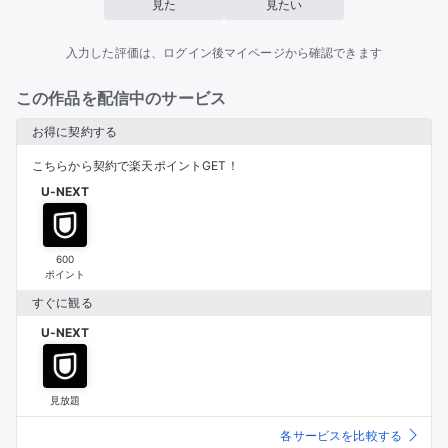
見た
見たい
入力した評価は、ログイン後マイページから確認できます
この作品を配信中のサービス
お得に契約する
こちらから契約で楽天ポイントGET！
U-NEXT
600
ポイント
すぐに観る
U-NEXT
見放題
各サービスを比較する