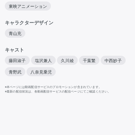
東映アニメーション
キャラクターデザイン
青山充
キャスト
藤田淑子
塩沢兼人
久川綾
千葉繁
中西妙子
青野武
八奈見乗児
※本ページには動画配信サービスのプロモーションが含まれています。
※最新の配信状況は、各動画配信サービスの配信ページにてご確認ください。