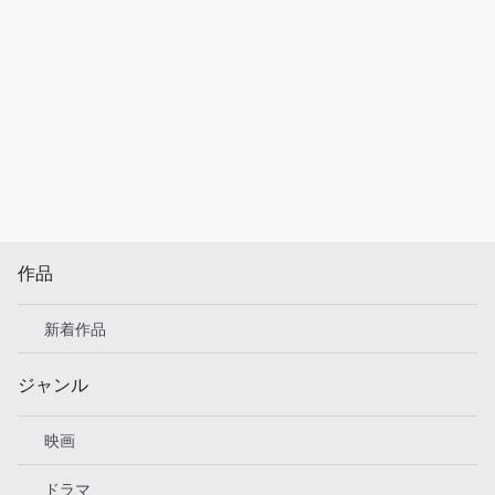
作品
新着作品
ジャンル
映画
ドラマ