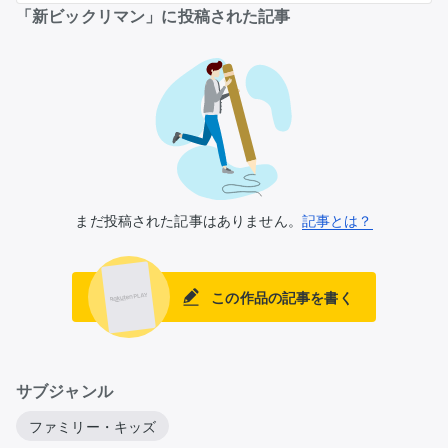
「新ビックリマン」に投稿された記事
まだ投稿された記事はありません。
記事とは？
この作品の記事を書く
サブジャンル
ファミリー・キッズ