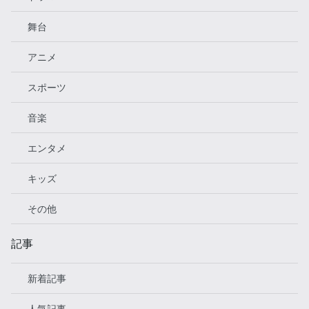
舞台
アニメ
スポーツ
音楽
エンタメ
キッズ
その他
記事
新着記事
人気記事