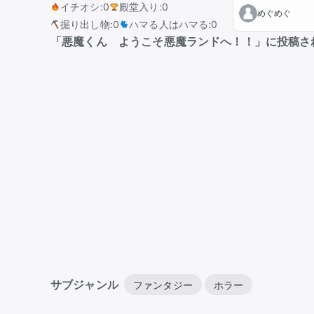
イチオシ
:
0
殿堂入り
:
0
めぐめぐ
掘り出し物
:
0
ハマる人はハマる
:
0
「悪魔くん ようこそ悪魔ランドへ！！」に投稿さ
サブジャンル
ファンタジー
ホラー