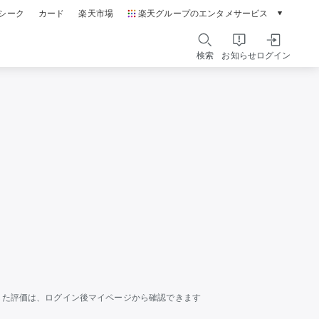
シーク
カード
楽天市場
楽天グループのエンタメサービス
動画配信ガイド
Rakuten PLAY
検索
お知らせ
ログイン
本/ゲーム/CD/DVD
楽天ブックス
電子書籍
楽天Kobo
雑誌読み放題
楽天マガジン
音楽配信
楽天ミュージック
動画配信
楽天TV
無料テレビ
Rチャンネル
チケット
楽天チケット
した評価は、ログイン後マイページから確認できます
エンタメニュース