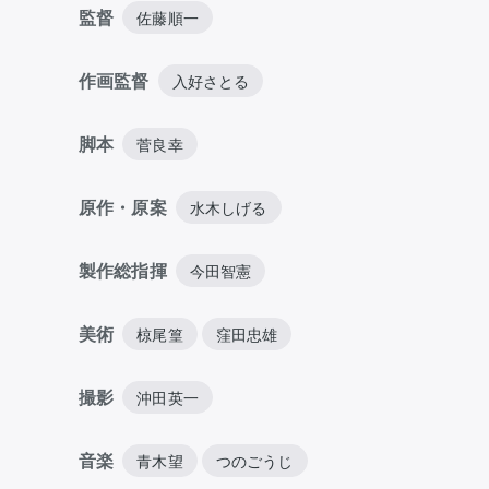
監督
佐藤順一
作画監督
入好さとる
脚本
菅良幸
原作・原案
水木しげる
製作総指揮
今田智憲
美術
椋尾篁
窪田忠雄
撮影
沖田英一
音楽
青木望
つのごうじ