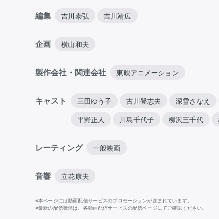
編集
吉川泰弘
吉川靖広
企画
横山和夫
製作会社・関連会社
東映アニメーション
キャスト
三田ゆう子
古川登志夫
深雪さなえ
平野正人
川島千代子
柳沢三千代
レーティング
一般映画
音響
立花康夫
※本ページには動画配信サービスのプロモーションが含まれています。
※最新の配信状況は、各動画配信サービスの配信ページにてご確認ください。