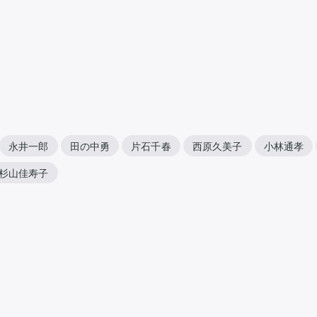
永井一郎
田の中勇
片石千春
西原久美子
小林通孝
杉山佳寿子