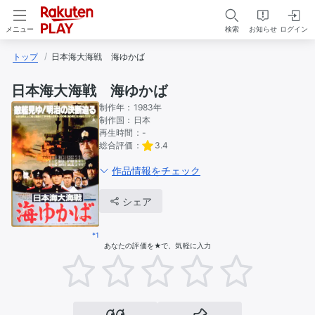
検索
お知らせ
ログイン
メニュー
トップ
日本海大海戦　海ゆかば
日本海大海戦 海ゆかば
制作年：
1983年
制作国：
日本
再生時間：
-
総合評価：
3.4
作品情報をチェック
シェア
*1
あなたの評価を★で、気軽に入力