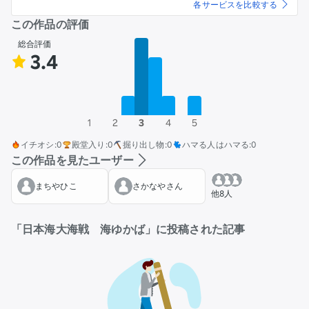
各サービスを比較する
この作品の評価
総合評価
3.4
1
2
3
4
5
イチオシ
:
0
殿堂入り
:
0
掘り出し物
:
0
ハマる人はハマる
:
0
この作品を見たユーザー
まちやひこ
さかなやさん
他8人
「日本海大海戦 海ゆかば」に投稿された記事