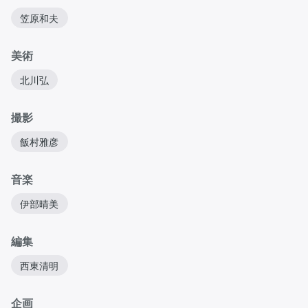
笠原和夫
美術
北川弘
撮影
飯村雅彦
音楽
伊部晴美
編集
西東清明
企画