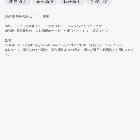
永島暎子
谷村昌彦
石井富子
平幹二朗
提供 東映株式会社/（ｃ） 東映
※本ページには動画配信サービスのプロモーションが含まれています。
※最新の配信状況は、各動画配信サービスの配信ページにてご確認ください。
出典
*1 Rakuten TV (https://tv.rakuten.co.jp/content/63078/) 取得日：2026/1/26
※本ページに掲載された情報は、著作権法32条の定める適法な引用の範囲内で使用していま
す。