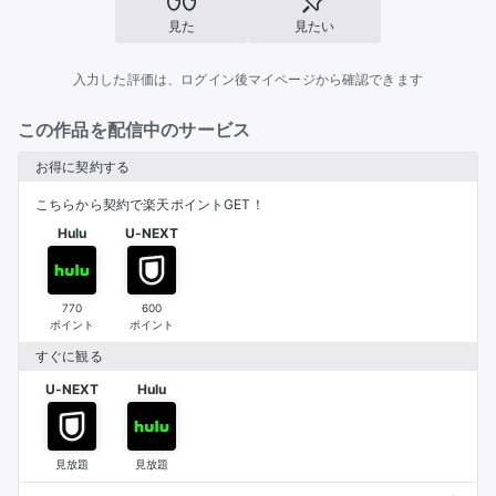
見た
見たい
入力した評価は、ログイン後マイページから確認できます
この作品を配信中のサービス
お得に契約する
こちらから契約で楽天ポイントGET！
Hulu
U-NEXT
770
600
ポイント
ポイント
すぐに観る
U-NEXT
Hulu
見放題
見放題