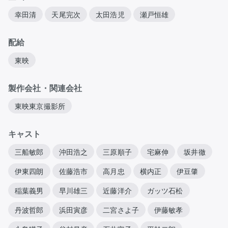
幸田清
天尾完次
太田浩児
瀬戸恒雄
配給
東映
製作会社・関連会社
東映東京撮影所
キャスト
三船敏郎
沖田浩之
三原順子
宅麻伸
坂井徹
伊東四朗
佐藤浩市
高月忠
横内正
伊豆肇
稲葉義男
早川雄三
近藤洋介
ガッツ石松
丹波哲郎
浜田寅彦
二宮さよ子
伊藤敏孝