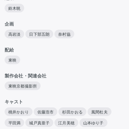
鈴木晄
企画
高岩淡
日下部五朗
奈村協
配給
東映
製作会社・関連会社
東映京都撮影所
キャスト
桃井かおり
佐藤浩市
杉田かおる
風間杜夫
平田満
城戸真亜子
江月美穂
山本ゆり子