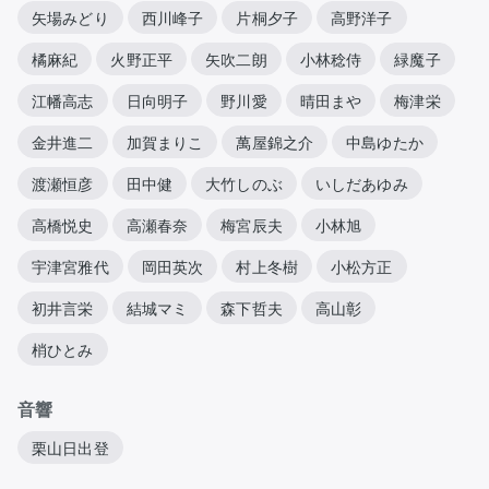
矢場みどり
西川峰子
片桐夕子
高野洋子
橘麻紀
火野正平
矢吹二朗
小林稔侍
緑魔子
江幡高志
日向明子
野川愛
晴田まや
梅津栄
金井進二
加賀まりこ
萬屋錦之介
中島ゆたか
渡瀬恒彦
田中健
大竹しのぶ
いしだあゆみ
高橋悦史
高瀬春奈
梅宮辰夫
小林旭
宇津宮雅代
岡田英次
村上冬樹
小松方正
初井言栄
結城マミ
森下哲夫
高山彰
梢ひとみ
音響
栗山日出登