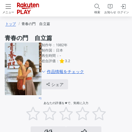
検索
お知らせ
ログイン
メニュー
トップ
青春の門　自立篇
青春の門 自立篇
制作年：
1982年
制作国：
日本
再生時間：
-
総合評価：
3.2
作品情報をチェック
シェア
*1
あなたの評価を★で、気軽に入力