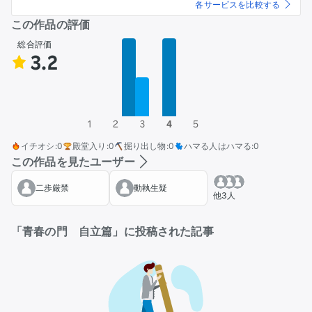
各サービスを比較する
この作品の評価
総合評価
3.2
1
2
3
4
5
イチオシ
:
0
殿堂入り
:
0
掘り出し物
:
0
ハマる人はハマる
:
0
この作品を見たユーザー
二歩厳禁
動執生疑
他3人
「青春の門 自立篇」に投稿された記事