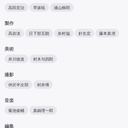
高田宏治
早坂暁
浦山桐郎
製作
高岩淡
日下部五朗
奈村協
針生宏
藤本真澄
美術
井川徳道
村木与四郎
撮影
仲沢半次郎
村井博
音楽
菊池俊輔
真鍋理一郎
編集