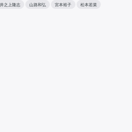
井之上隆志
山路和弘
宮本裕子
松本若菜