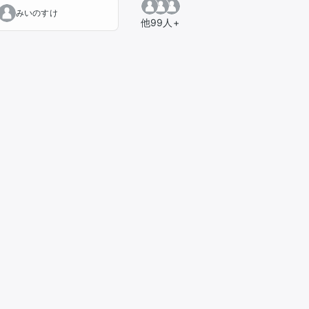
みいのすけ
他99人+