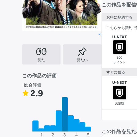
この作品を配信
お得に契約する
こちらから契約で
*1
U-NEXT
600
見た
見たい
ポイント
すぐに観る
この作品の評価
U-NEXT
総合評価
2.9
見放題
この作品を見た
1
2
3
4
5