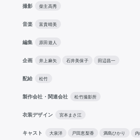
撮影
柴主高秀
音楽
富貴晴美
編集
原田遊人
企画
井上麻矢
石井美保子
田辺昌一
配給
松竹
製作会社・関連会社
松竹撮影所
衣装デザイン
宮本まさ江
キャスト
大泉洋
戸田恵梨香
満島ひかり
内