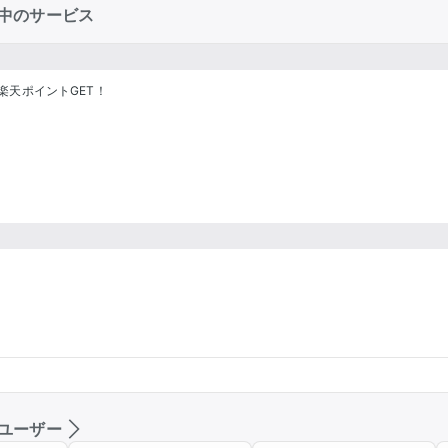
中のサービス
楽天ポイントGET！
ユーザー