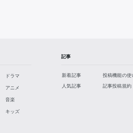
記事
新着記事
投稿機能の使
ドラマ
人気記事
記事投稿規約
アニメ
音楽
キッズ