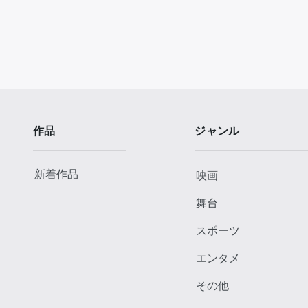
作品
ジャンル
新着作品
映画
舞台
スポーツ
エンタメ
その他