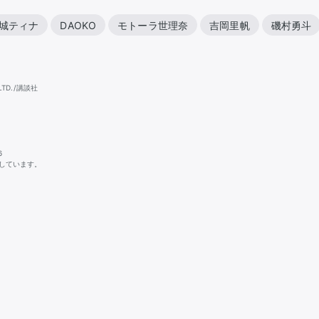
城ティナ
DAOKO
モトーラ世理奈
吉岡里帆
磯村勇斗
LTD./講談社
6
しています。