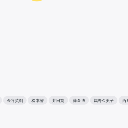
金谷英剛
松本智
井田寛
藤倉博
鵜野久美子
西