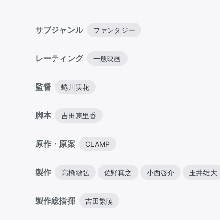
サブジャンル
ファンタジー
レーティング
一般映画
監督
蜷川実花
脚本
吉田恵里香
原作・原案
CLAMP
製作
高橋敏弘
佐野真之
小西啓介
玉井雄大
製作総指揮
吉田繁暁