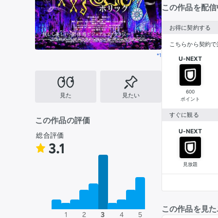
この作品を配信
お得に契約する
こちらから契約で
*1
U-NEXT
600
見た
見たい
ポイント
すぐに観る
この作品の評価
U-NEXT
総合評価
3.1
見放題
この作品を見た
1
2
3
4
5