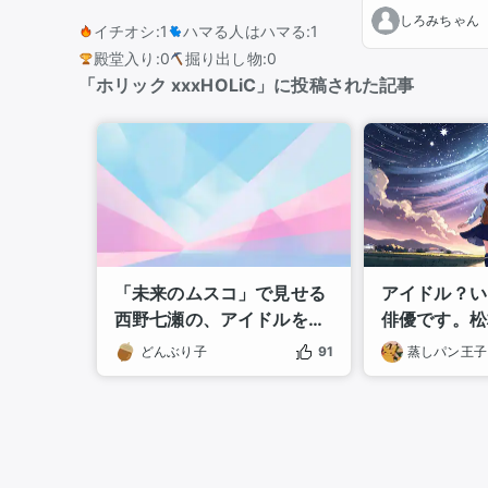
しろみちゃん
イチオシ
:
1
ハマる人はハマる
:
1
殿堂入り
:
0
掘り出し物
:
0
「ホリック xxxHOLiC」に投稿された記事
「未来のムスコ」で見せる
アイドル？い
西野七瀬の、アイドルを超
俳優です。松
えた女優の顔
技の沼」にハ
どんぶり子
91
蒸しパン王子