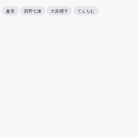
趣里
西野七瀬
大原櫻子
てんちむ