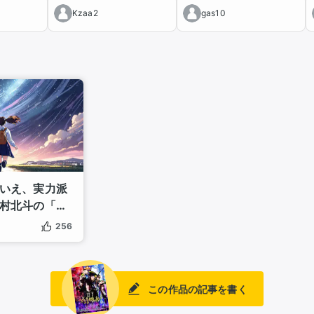
Kzaa2
gas10
いえ、実力派
村北斗の「演
マる映画3選
256
この作品の記事を書く