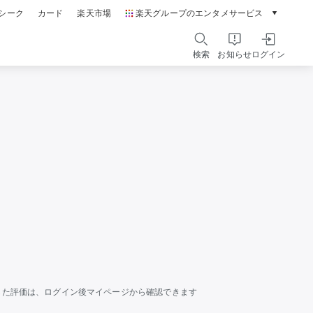
シーク
カード
楽天市場
楽天グループのエンタメサービス
動画配信ガイド
Rakuten PLAY
検索
お知らせ
ログイン
本/ゲーム/CD/DVD
楽天ブックス
電子書籍
楽天Kobo
雑誌読み放題
楽天マガジン
音楽配信
楽天ミュージック
動画配信
楽天TV
無料テレビ
Rチャンネル
チケット
楽天チケット
した評価は、ログイン後マイページから確認できます
エンタメニュース