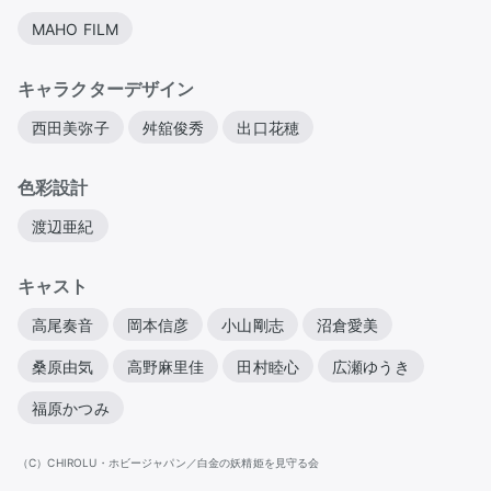
MAHO FILM
キャラクターデザイン
西田美弥子
舛舘俊秀
出口花穂
色彩設計
渡辺亜紀
キャスト
高尾奏音
岡本信彦
小山剛志
沼倉愛美
桑原由気
高野麻里佳
田村睦心
広瀬ゆうき
福原かつみ
（C）CHIROLU・ホビージャパン／白金の妖精姫を見守る会