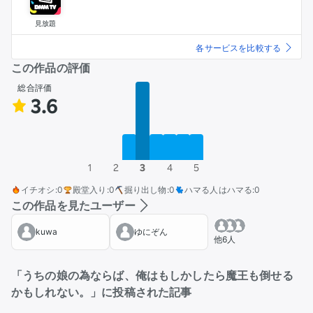
見放題
各サービスを比較する
この作品の評価
総合評価
3.6
1
2
3
4
5
イチオシ
:
0
殿堂入り
:
0
掘り出し物
:
0
ハマる人はハマる
:
0
この作品を見たユーザー
kuwa
ゆにぞん
他6人
「うちの娘の為ならば、俺はもしかしたら魔王も倒せる
かもしれない。」に投稿された記事