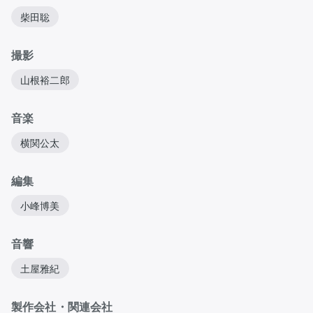
柴田聡
撮影
山根裕二郎
音楽
横関公太
編集
小峰博美
音響
土屋雅紀
製作会社・関連会社