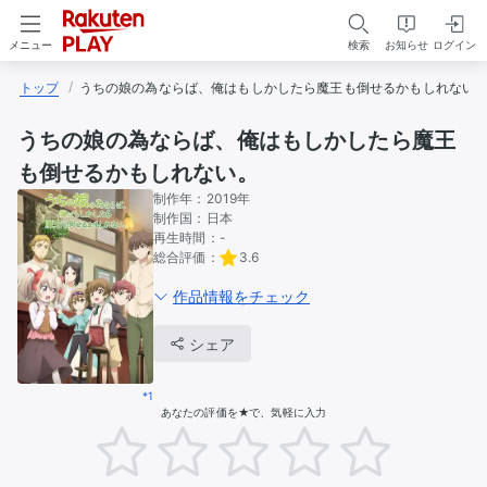
検索
お知らせ
ログイン
メニュー
トップ
うちの娘の為ならば、俺はもしかしたら魔王も倒せるかもしれない
うちの娘の為ならば、俺はもしかしたら魔王
も倒せるかもしれない。
制作年：
2019年
制作国：
日本
再生時間：
-
総合評価：
3.6
作品情報をチェック
シェア
*1
あなたの評価を★で、気軽に入力