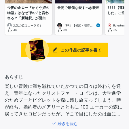
今夜の金ロー『かぐや姫の
最高で最低な愛すべき映画
????️【連
物語』はなぜ“怖い”と言わ
した。ご注意
れる？「新解釈」が面白い
映画
元気の源はコーラです
［PR］【怪談・都市伝説Vtuber】博多弁男子ふくめん
Rakuten 
46
83
85
この作品の記事を書く
あらすじ
楽しい冒険に満ち溢れていたかつての日々は終わりを迎
え、青年になったクリストファー・ロビンは、大学進学
のためプーとピグレットを森に残し旅立ってしまう。時
が経ち、婚約者のメアリーとともに 100 エーカーの森に
戻ってきたロビンだったが、そこで目にしたのは血に飢
え野生化してしまったプーとピグレットの異様な姿だっ
続きを読む
た…。