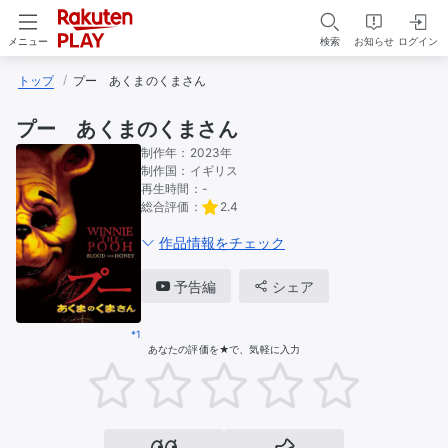
検索
お知らせ
ログイン
メニュー
トップ
プー　あくまのくまさん
プー あくまのくまさん
制作年：
2023年
制作国：
イギリス
再生時間：
-
総合評価：
2.4
作品情報をチェック
予告編
シェア
*1
あなたの評価を★で、気軽に入力