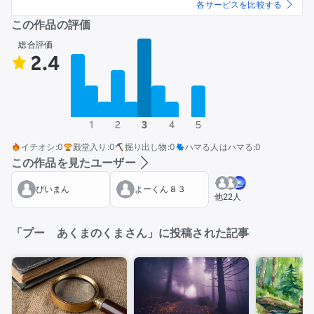
各サービスを比較する
この作品の評価
総合評価
2.4
1
2
3
4
5
イチオシ
:
0
殿堂入り
:
0
掘り出し物
:
0
ハマる人はハマる
:
0
この作品を見たユーザー
ぴいまん
よーくん８３
他22人
「プー あくまのくまさん」に投稿された記事