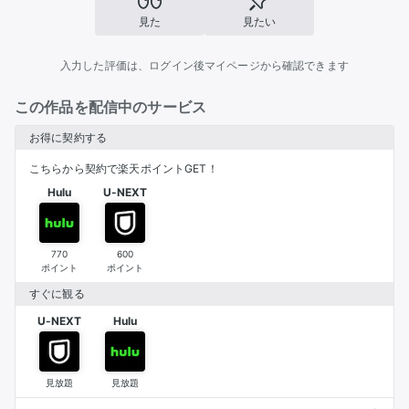
見た
見たい
入力した評価は、ログイン後マイページから確認できます
この作品を配信中のサービス
お得に契約する
こちらから契約で楽天ポイントGET！
Hulu
U-NEXT
770
600
ポイント
ポイント
すぐに観る
U-NEXT
Hulu
見放題
見放題