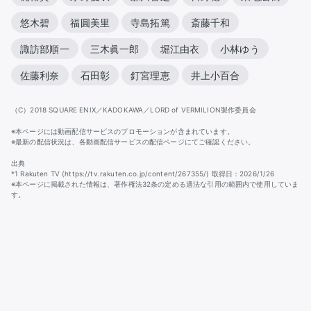
悠木碧
福圓美里
寺島拓篤
斎藤千和
諏訪部順一
三木眞一郎
堀江由衣
小林ゆう
佐藤利奈
石田彰
釘宮理恵
井上小百合
（C）2018 SQUARE ENIX／KADOKAWA／LORD of VERMILION製作委員会
※本ページには動画配信サービスのプロモーションが含まれています。
※最新の配信状況は、各動画配信サービスの配信ページにてご確認ください。
出典
*1 Rakuten TV (https://tv.rakuten.co.jp/content/267355/) 取得日：2026/1/26
※本ページに掲載された情報は、著作権法32条の定める適法な引用の範囲内で使用していま
す。