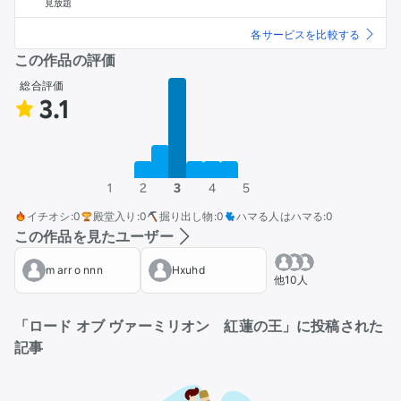
見放題
各サービスを比較する
この作品の評価
総合評価
3.1
1
2
3
4
5
イチオシ
:
0
殿堂入り
:
0
掘り出し物
:
0
ハマる人はハマる
:
0
この作品を見たユーザー
m arr o nnn
Hxuhd
他10人
「ロード オブ ヴァーミリオン 紅蓮の王」に投稿された
記事