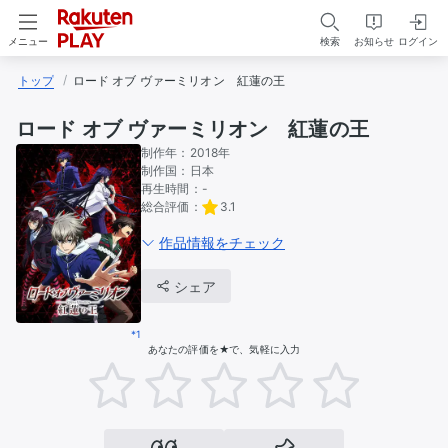
検索
お知らせ
ログイン
メニュー
トップ
ロード オブ ヴァーミリオン　紅蓮の王
ロード オブ ヴァーミリオン 紅蓮の王
制作年：
2018年
制作国：
日本
再生時間：
-
総合評価：
3.1
作品情報をチェック
シェア
*1
あなたの評価を★で、気軽に入力