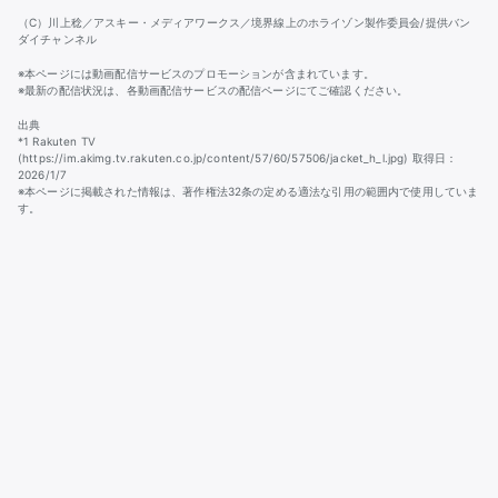
（C）川上稔／アスキー・メディアワークス／境界線上のホライゾン製作委員会/提供バン
ダイチャンネル
※本ページには動画配信サービスのプロモーションが含まれています。
※最新の配信状況は、各動画配信サービスの配信ページにてご確認ください。
出典
*1 Rakuten TV
(https://im.akimg.tv.rakuten.co.jp/content/57/60/57506/jacket_h_l.jpg) 取得日：
2026/1/7
※本ページに掲載された情報は、著作権法32条の定める適法な引用の範囲内で使用していま
す。