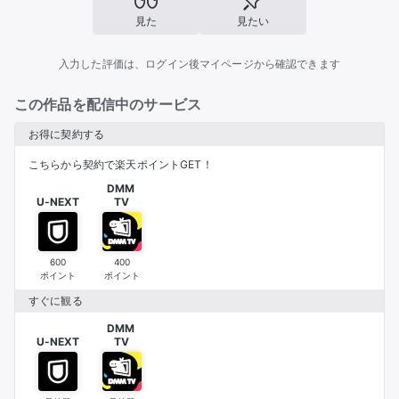
見た
見たい
入力した評価は、ログイン後マイページから確認できます
この作品を配信中のサービス
お得に契約する
こちらから契約で楽天ポイントGET！
DMM 

U-NEXT
TV
600
400
ポイント
ポイント
すぐに観る
DMM 

U-NEXT
TV