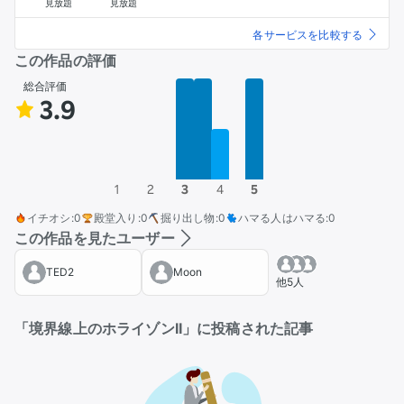
見放題
見放題
各サービスを比較する
この作品の評価
総合評価
3.9
1
2
3
4
5
イチオシ
:
0
殿堂入り
:
0
掘り出し物
:
0
ハマる人はハマる
:
0
この作品を見たユーザー
TED2
Moon
他5人
「境界線上のホライゾンII」に投稿された記事