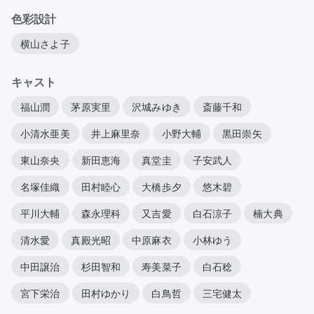
色彩設計
横山さよ子
キャスト
福山潤
茅原実里
沢城みゆき
斎藤千和
小清水亜美
井上麻里奈
小野大輔
黒田崇矢
東山奈央
新田恵海
真堂圭
子安武人
名塚佳織
田村睦心
大橋歩夕
悠木碧
平川大輔
森永理科
又吉愛
白石涼子
楠大典
清水愛
真殿光昭
中原麻衣
小林ゆう
中田譲治
杉田智和
寿美菜子
白石稔
宮下栄治
田村ゆかり
白鳥哲
三宅健太