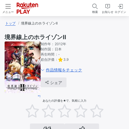
検索
お知らせ
ログイン
メニュー
トップ
境界線上のホライゾンII
境界線上のホライゾンII
制作年：
2012年
制作国：
日本
再生時間：
-
総合評価：
3.9
作品情報をチェック
シェア
*1
あなたの評価を★で、気軽に入力