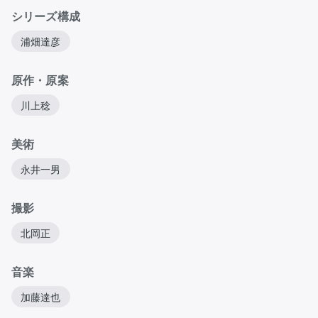
シリーズ構成
浦畑達彦
原作・原案
川上稔
美術
永井一男
撮影
北岡正
音楽
加藤達也