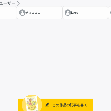
ユーザー
チョコココ
L'Arc
この作品の記事を書く