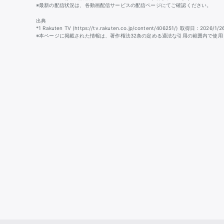
※最新の配信状況は、各動画配信サービスの配信ページにてご確認ください。
出典
*1 Rakuten TV (https://tv.rakuten.co.jp/content/406251/) 取得日：2026/1/2
※本ページに掲載された情報は、著作権法32条の定める適法な引用の範囲内で使用