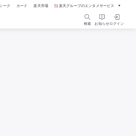
シーク
カード
楽天市場
楽天グループのエンタメサービス
動画配信ガイド
Rakuten PLAY
検索
お知らせ
ログイン
本/ゲーム/CD/DVD
楽天ブックス
電子書籍
楽天Kobo
雑誌読み放題
楽天マガジン
音楽配信
楽天ミュージック
動画配信
楽天TV
無料テレビ
Rチャンネル
チケット
楽天チケット
エンタメニュース