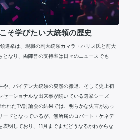
今こそ学びたい大統領の歴史
大統領選挙は、現職の副大統領カマラ・ハリス氏と前大
ちとなり、両陣営の支持率は日々のニュースでも
件や、バイデン大統領の突然の撤退、そして史上初
ンセーショナルな出来事が続いている選挙シーズ
行われたTV討論会の結果では、明らかな失言があっ
リードとなっているが、無所属のロバート・ケネデ
を表明しており、11月までまだどうなるかわからな