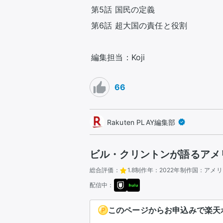
第5話 国民の定義

第6話 超大国の責任と役割

編集担当：Koji
66
Rakuten PLAY編集部
ビル・クリントンが語るアメ
総合評価：
1.8
制作年：
2022年
制作国：
アメリ
配信中：
このページからお申込みで楽天ポ