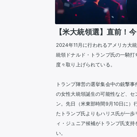
【米大統領選】直前！
2024年11月に行われるアメリカ
統領ドナルド・トランプ氏の一騎打
度々取り上げられている。

トランプ陣営の選挙集会中の銃撃事
の女性大統領誕生の可能性など、セ
ン。先日（米東部時間9月10日に）
たトランプ氏よりもハリス氏が一歩
ィ・ジュニア候補がトランプ氏支持
い。
