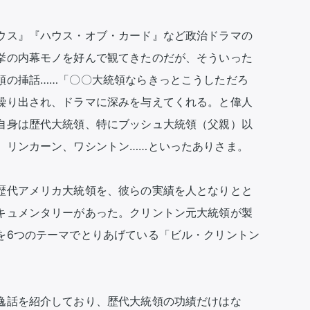
ウス』『ハウス・オブ・カード』など政治ドラマの
挙の内幕モノを好んで観てきたのだが、そういった
領の挿話……「〇〇大統領ならきっとこうしただろ
繰り出され、ドラマに深みを与えてくれる。と偉人
自身は歴代大統領、特にブッシュ大統領（父親）以
、リンカーン、ワシントン……といったありさま。

歴代アメリカ大統領を、彼らの実績を人となりとと
キュメンタリーがあった。クリントン元大統領が製
を6つのテーマでとりあげている「ビル・クリントン
逸話を紹介しており、歴代大統領の功績だけはな