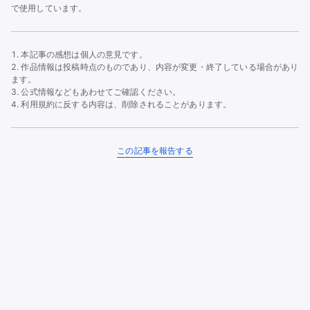
で使用しています。
本記事の感想は個人の意見です。
作品情報は投稿時点のものであり、内容が変更・終了している場合があり
ます。
公式情報などもあわせてご確認ください。
利用規約に反する内容は、削除されることがあります。
この記事を報告する