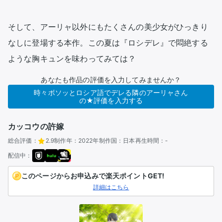
そして、アーリャ以外にもたくさんの美少女がひっきり
なしに登場する本作。この夏は『ロシデレ』で悶絶する
あなたも作品の評価を入力してみませんか？
時々ボソッとロシア語でデレる隣のアーリャさん
の★評価を入力する
カッコウの許嫁
総合評価：
2.9
制作年：
2022年
制作国：
日本
再生時間：
-
配信中：
このページからお申込みで楽天ポイントGET!
詳細はこちら