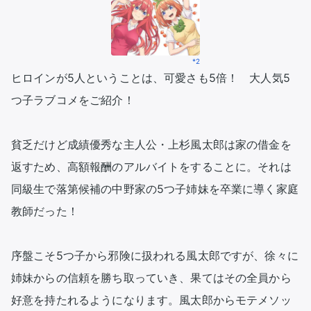
*2
ヒロインが5人ということは、可愛さも5倍！　大人気5
つ子ラブコメをご紹介！

貧乏だけど成績優秀な主人公・上杉風太郎は家の借金を
返すため、高額報酬のアルバイトをすることに。それは
同級生で落第候補の中野家の5つ子姉妹を卒業に導く家庭
教師だった！

序盤こそ5つ子から邪険に扱われる風太郎ですが、徐々に
姉妹からの信頼を勝ち取っていき、果てはその全員から
好意を持たれるようになります。風太郎からモテメソッ