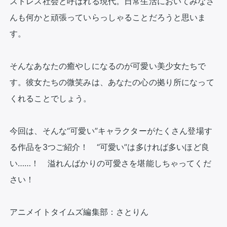
ストレス社会と呼ばれる現代。日常生活においてみなさ
んも何かと頑張っていらっしゃることだろうと思いま
す。

そんなあなたの癒やしになるのが可愛い美少女たちで
す。彼女たちの微笑みは、あなたの心の拠り所になって
くれることでしょう。

今回は、そんな“可愛い”キャラクターがたくさん登場す
る作品を3つご紹介！　“可愛い”は多ければ多いほど良
い……！　溢れんばかりの可愛さを堪能しちゃってくだ
さい！

アニメイトタイムズ編集部：さとりん