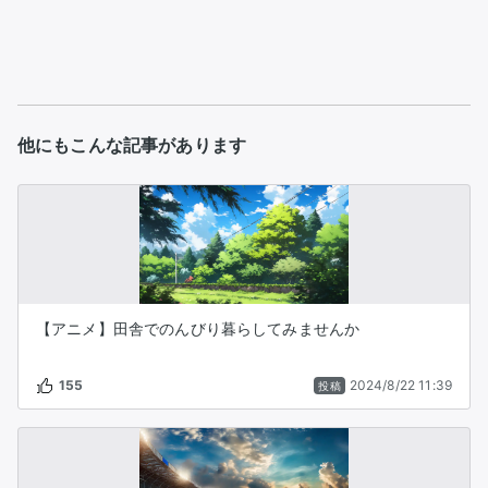
他にもこんな記事があります
【アニメ】田舎でのんびり暮らしてみませんか
155
2024/8/22 11:39
投稿