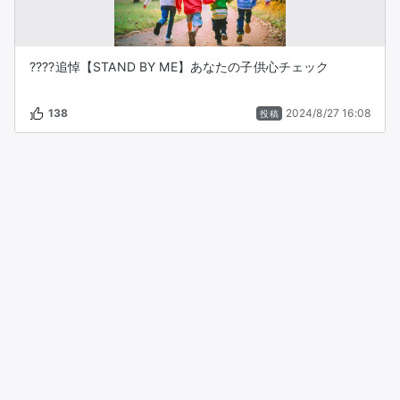
????️追悼【STAND BY ME】あなたの子供心チェック
138
2024/8/27 16:08
投稿