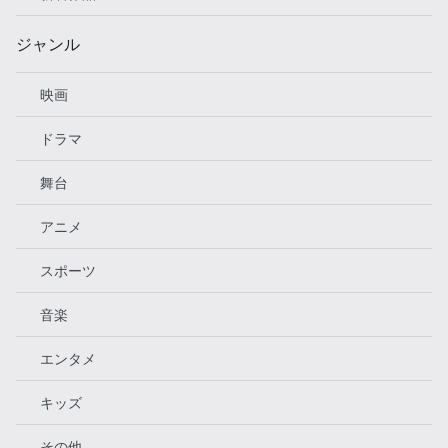
ジャンル
映画
ドラマ
舞台
アニメ
スポーツ
音楽
エンタメ
キッズ
その他