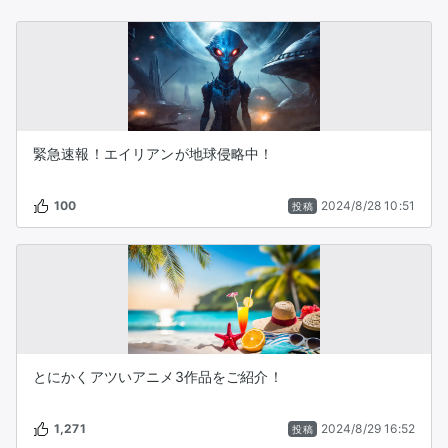
緊急速報！エイリアンが地球侵略中！
100
2024/8/28 10:51
投稿
とにかくアツいアニメ3作品をご紹介！
1,271
2024/8/29 16:52
投稿