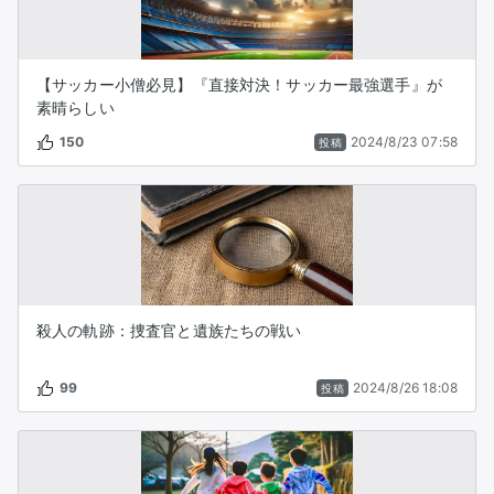
【サッカー小僧必見】『直接対決！サッカー最強選手』が
素晴らしい
150
2024/8/23 07:58
投稿
殺人の軌跡：捜査官と遺族たちの戦い
99
2024/8/26 18:08
投稿